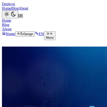
Deployn
Home
Blog
About
Home
Blog
About
Home
EN
Design
Menü