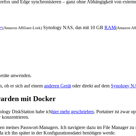
refox und Edge synchronisieren – ganz ohne Abhängigkeit von extern
+
Synology NAS, das mit 10 GB
RAM
(Amazon Affiliate-Link)
(Amazon Aff
Geräte anwenden.
, ob er sich auf einem
anderen Gerät
oder direkt auf dem
Synology N
warden mit Docker
nology DiskStation habe ich
hier mehr geschrieben
. Portainer ist zwar o
 konzentrieren.
 Daten meines Passwort-Managers. Ich navigiere dazu im File Manager zu
 da ich ihn später in der Konfigurationsdatei benötigen werde.