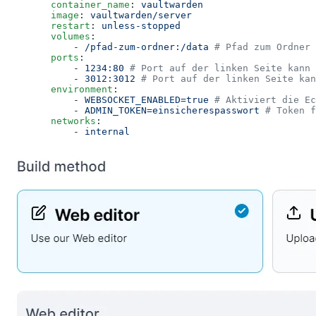
        container_name
:
 vaultwarden
        image
:
 vaultwarden/server
        restart
:
 unless-stopped
        volumes
:
            -
 /pfad-zum-ordner:/data
 # Pfad zum Ordner 
        ports
:
            -
 1234:80
 # Port auf der linken Seite kann 
            -
 3012:3012
 # Port auf der linken Seite kan
        environment
:
            -
 WEBSOCKET_ENABLED=true
 # Aktiviert die Ec
            -
 ADMIN_TOKEN=einsicherespasswort
 # Token f
        networks
:
            -
 internal