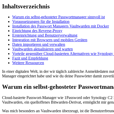
Inhaltsverzeichnis
Warum ein selbst-gehosteter Passwortmanager sinnvoll ist
Voraussetzungen für die Installation
Installation des Passwort Managers Vaultwarden mit Docker
Einrichtung des Reverse-Proxy
Ersteinrichtung und Benutzerverwaltung
Integration mit Browsern und mobilen Geräten
Daten importieren und verwalten
Vaultwarden aktualisieren und warten
Vorteile gegenüber Cloud-basierten Alternativen wie Synolog
Fazit und Empfehlung
Weitere Ressourcen
In einer digitalen Welt, in der wir täglich zahlreiche Anmeldedaten nu
Manager eingerichtet habe und wie du deine Passwörter damit zuverlä
Warum ein selbst-gehosteter Passwortmanag
Cloud-basierte Passwort-Manager wie 1Password oder Synology C2 Pas
Vaultwarden, ein quelloffenes Bitwarden-Derivat, ermöglicht mir gen
Was mich besonders an Vaultwarden überzeugt, ist die Benutzerfreund