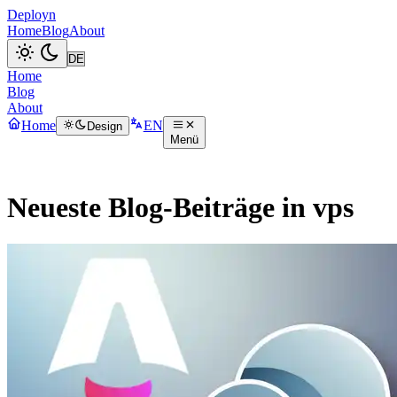
Deployn
Home
Blog
About
Home
Blog
About
Home
EN
Design
Menü
Neueste Blog-Beiträge in vps