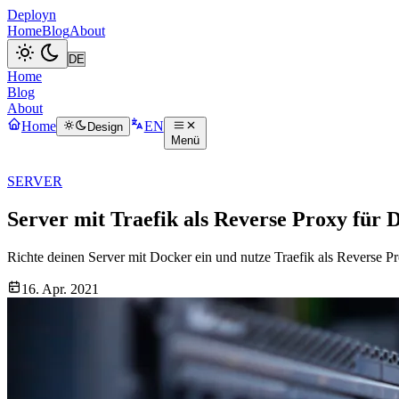
Deployn
Home
Blog
About
Home
Blog
About
Home
EN
Design
Menü
SERVER
Server mit Traefik als Reverse Proxy für 
Richte deinen Server mit Docker ein und nutze Traefik als Reverse
16. Apr. 2021