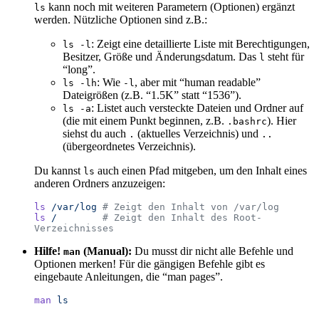
kann noch mit weiteren Parametern (Optionen) ergänzt
ls
werden. Nützliche Optionen sind z.B.:
: Zeigt eine detaillierte Liste mit Berechtigungen,
ls -l
Besitzer, Größe und Änderungsdatum. Das
steht für
l
“long”.
: Wie
, aber mit “human readable”
ls -lh
-l
Dateigrößen (z.B. “1.5K” statt “1536”).
: Listet auch versteckte Dateien und Ordner auf
ls -a
(die mit einem Punkt beginnen, z.B.
). Hier
.bashrc
siehst du auch
(aktuelles Verzeichnis) und
.
..
(übergeordnetes Verzeichnis).
Du kannst
auch einen Pfad mitgeben, um den Inhalt eines
ls
anderen Ordners anzuzeigen:
ls
 /var/log
 # Zeigt den Inhalt von /var/log
ls
 /
        # Zeigt den Inhalt des Root-
Verzeichnisses
Hilfe!
(Manual):
Du musst dir nicht alle Befehle und
man
Optionen merken! Für die gängigen Befehle gibt es
eingebaute Anleitungen, die “man pages”.
man
 ls