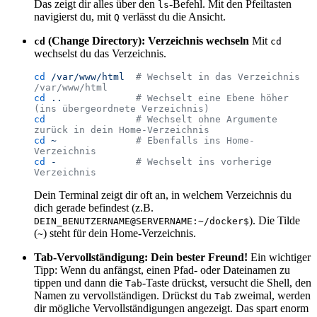
Das zeigt dir alles über den
-Befehl. Mit den Pfeiltasten
ls
navigierst du, mit
verlässt du die Ansicht.
Q
(Change Directory): Verzeichnis wechseln
Mit
cd
cd
wechselst du das Verzeichnis.
cd
 /var/www/html
  # Wechselt in das Verzeichnis 
/var/www/html
cd
 ..
             # Wechselt eine Ebene höher 
(ins übergeordnete Verzeichnis)
cd
                # Wechselt ohne Argumente 
zurück in dein Home-Verzeichnis
cd
 ~
              # Ebenfalls ins Home-
Verzeichnis
cd
 -
              # Wechselt ins vorherige 
Verzeichnis
Dein Terminal zeigt dir oft an, in welchem Verzeichnis du
dich gerade befindest (z.B.
). Die Tilde
DEIN_BENUTZERNAME@SERVERNAME:~/docker$
(
) steht für dein Home-Verzeichnis.
~
Tab-Vervollständigung: Dein bester Freund!
Ein wichtiger
Tipp: Wenn du anfängst, einen Pfad- oder Dateinamen zu
tippen und dann die
-Taste drückst, versucht die Shell, den
Tab
Namen zu vervollständigen. Drückst du
zweimal, werden
Tab
dir mögliche Vervollständigungen angezeigt. Das spart enorm