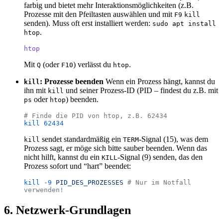
farbig und bietet mehr Interaktionsmöglichkeiten (z.B.
Prozesse mit den Pfeiltasten auswählen und mit
F9
kill
senden). Muss oft erst installiert werden:
sudo apt install
.
htop
htop
Mit
(oder
) verlässt du
.
Q
F10
htop
: Prozesse beenden
Wenn ein Prozess hängt, kannst du
kill
ihn mit
und seiner Prozess-ID (PID – findest du z.B. mit
kill
oder
) beenden.
ps
htop
# Finde die PID von htop, z.B. 62434
kill
 62434
sendet standardmäßig ein
-Signal (15), was dem
kill
TERM
Prozess sagt, er möge sich bitte sauber beenden. Wenn das
nicht hilft, kannst du ein
-Signal (9) senden, das den
KILL
Prozess sofort und “hart” beendet:
kill
 -9
 PID_DES_PROZESSES
 # Nur im Notfall 
verwenden!
6. Netzwerk-Grundlagen