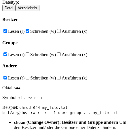
Dateityp
:
Datei
Verzeichnis
Besitzer
Lesen (r)
Schreiben (w)
Ausführen (x)
Gruppe
Lesen (r)
Schreiben (w)
Ausführen (x)
Andere
Lesen (r)
Schreiben (w)
Ausführen (x)
Oktal
:
644
Symbolisch
:
-rw-r--r--
Beispiel
:
chmod
644
my_file.txt
ls -l Ausgabe
:
-rw-r--r--
1 user group ...
my_file.txt
(Change Owner): Besitzer und Gruppe ändern
Um
chown
den Besitzer und/oder die Gruppe einer Datei zu ändern.