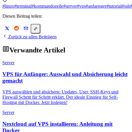
#linux
#terminal
#kommandozeile
#server
#vps
#anfaenger
#tutorial
#ssh
#
Diesen Beitrag teilen:
Zurück zu allen Beiträgen
Verwandte Artikel
Server
VPS für Anfänger: Auswahl und Absicherung leicht
gemacht
VPS auswählen und absichern: Updates, User, SSH-Keys und
Firewall Schritt für Schritt erklärt. Der ideale Einstieg für Self-
Hosting mit Docker. Jetzt loslegen!
Server
Nextcloud auf VPS installieren: Anleitung mit
Docker