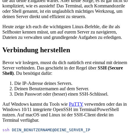
die auf deine Eingaben wartet. Aber keine Sorge, es ist gar nicht so
kompliziert, wie es aussieht! Das Terminal, auch Kommandozeile
oder Shell genannt, ist ein unglaublich mächtiges Werkzeug, um
deinen Server direkt und effizient zu steuern.
Heute zeige ich euch die wichtigsten Linux-Befehle, die ihr als
Selfhoster kennen müsst, um auf eurem Server zu navigieren,
Dateien zu verwalten und grundlegende Aufgaben zu erledigen.
Verbindung herstellen
Bevor wir loslegen, musst du dich natürlich erst einmal mit deinem
Server verbinden. Das geschieht in der Regel über
SSH (Secure
Shell)
. Du benötigst dafür:
Die IP-Adresse deines Servers.
Deinen Benutzernamen auf dem Server.
Dein Passwort oder (besser) einen SSH-Schlüssel.
Auf Windows kannst du Tools wie
PuTTY
verwenden oder das in
Windows 10/11 integrierte OpenSSH im Terminal/PowerShell
nutzen. Auf macOS und Linux ist der SSH-Client direkt im
Terminal verfügbar.
ssh
 DEIN_BENUTZERNAME@DEINE_SERVER_IP