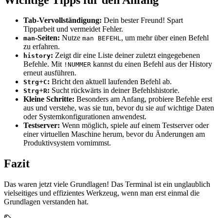
Tab-Vervollständigung:
Dein bester Freund! Spart
Tipparbeit und vermeidet Fehler.
-Seiten:
Nutze
, um mehr über einen Befehl
man
man BEFEHL
zu erfahren.
:
Zeigt dir eine Liste deiner zuletzt eingegebenen
history
Befehle. Mit
kannst du einen Befehl aus der History
!NUMMER
erneut ausführen.
+
:
Bricht den aktuell laufenden Befehl ab.
Strg
C
+
:
Sucht rückwärts in deiner Befehlshistorie.
Strg
R
Kleine Schritte:
Besonders am Anfang, probiere Befehle erst
aus und verstehe, was sie tun, bevor du sie auf wichtige Daten
oder Systemkonfigurationen anwendest.
Testserver:
Wenn möglich, spiele auf einem Testserver oder
einer virtuellen Maschine herum, bevor du Änderungen am
Produktivsystem vornimmst.
Fazit
Das waren jetzt viele Grundlagen! Das Terminal ist ein unglaublich
vielseitiges und effizientes Werkzeug, wenn man erst einmal die
Grundlagen verstanden hat.