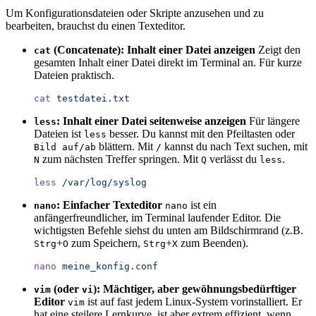
Um Konfigurationsdateien oder Skripte anzusehen und zu
bearbeiten, brauchst du einen Texteditor.
(Concatenate): Inhalt einer Datei anzeigen
Zeigt den
cat
gesamten Inhalt einer Datei direkt im Terminal an. Für kurze
Dateien praktisch.
cat
 testdatei.txt
: Inhalt einer Datei seitenweise anzeigen
Für längere
less
Dateien ist
besser. Du kannst mit den Pfeiltasten oder
less
blättern. Mit
kannst du nach Text suchen, mit
Bild auf/ab
/
zum nächsten Treffer springen. Mit
verlässt du
.
N
Q
less
less
 /var/log/syslog
: Einfacher Texteditor
ist ein
nano
nano
anfängerfreundlicher, im Terminal laufender Editor. Die
wichtigsten Befehle siehst du unten am Bildschirmrand (z.B.
+
zum Speichern,
+
zum Beenden).
Strg
O
Strg
X
nano
 meine_konfig.conf
(oder
): Mächtiger, aber gewöhnungsbedürftiger
vim
vi
Editor
ist auf fast jedem Linux-System vorinstalliert. Er
vim
hat eine steilere Lernkurve, ist aber extrem effizient, wenn