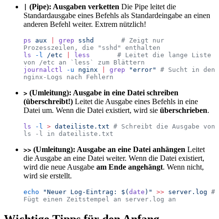
(Pipe): Ausgaben verketten
Die Pipe leitet die
|
Standardausgabe eines Befehls als Standardeingabe an einen
anderen Befehl weiter. Extrem nützlich!
ps
 aux
 |
 grep
 sshd
       # Zeigt nur 
Prozesszeilen, die "sshd" enthalten
ls
 -l
 /etc
 |
 less
       # Leitet die lange Liste 
von /etc an `less` zum Blättern
journalctl
 -u
 nginx
 |
 grep
 "
error
"
 # Sucht in den 
nginx-Logs nach Fehlern
(Umleitung): Ausgabe in eine Datei schreiben
>
(überschreibt!)
Leitet die Ausgabe eines Befehls in eine
Datei um. Wenn die Datei existiert, wird sie
überschrieben
.
ls
 -l
 >
 dateiliste.txt
 # Schreibt die Ausgabe von 
ls -l in dateiliste.txt
(Umleitung): Ausgabe an eine Datei anhängen
Leitet
>>
die Ausgabe an eine Datei weiter. Wenn die Datei existiert,
wird die neue Ausgabe
am Ende angehängt
. Wenn nicht,
wird sie erstellt.
echo
 "
Neuer Log-Eintrag: $(
date
)
"
 >>
 server.log
 # 
Fügt einen Zeitstempel an server.log an
Wichtige Tipps für den Anfang