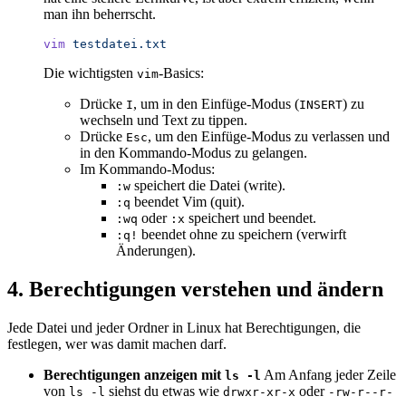
man ihn beherrscht.
vim
 testdatei.txt
Die wichtigsten
-Basics:
vim
Drücke
, um in den Einfüge-Modus (
) zu
I
INSERT
wechseln und Text zu tippen.
Drücke
, um den Einfüge-Modus zu verlassen und
Esc
in den Kommando-Modus zu gelangen.
Im Kommando-Modus:
speichert die Datei (write).
:w
beendet Vim (quit).
:q
oder
speichert und beendet.
:wq
:x
beendet ohne zu speichern (verwirft
:q!
Änderungen).
4. Berechtigungen verstehen und ändern
Jede Datei und jeder Ordner in Linux hat Berechtigungen, die
festlegen, wer was damit machen darf.
Berechtigungen anzeigen mit
Am Anfang jeder Zeile
ls -l
von
siehst du etwas wie
oder
ls -l
drwxr-xr-x
-rw-r--r-