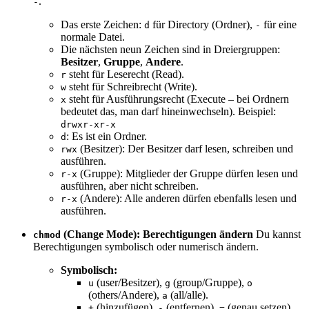
.
-
Das erste Zeichen:
für Directory (Ordner),
für eine
d
-
normale Datei.
Die nächsten neun Zeichen sind in Dreiergruppen:
Besitzer
,
Gruppe
,
Andere
.
steht für Leserecht (Read).
r
steht für Schreibrecht (Write).
w
steht für Ausführungsrecht (Execute – bei Ordnern
x
bedeutet das, man darf hineinwechseln). Beispiel:
drwxr-xr-x
: Es ist ein Ordner.
d
(Besitzer): Der Besitzer darf lesen, schreiben und
rwx
ausführen.
(Gruppe): Mitglieder der Gruppe dürfen lesen und
r-x
ausführen, aber nicht schreiben.
(Andere): Alle anderen dürfen ebenfalls lesen und
r-x
ausführen.
(Change Mode): Berechtigungen ändern
Du kannst
chmod
Berechtigungen symbolisch oder numerisch ändern.
Symbolisch:
(user/Besitzer),
(group/Gruppe),
u
g
o
(others/Andere),
(all/alle).
a
(hinzufügen),
(entfernen),
(genau setzen).
+
-
=