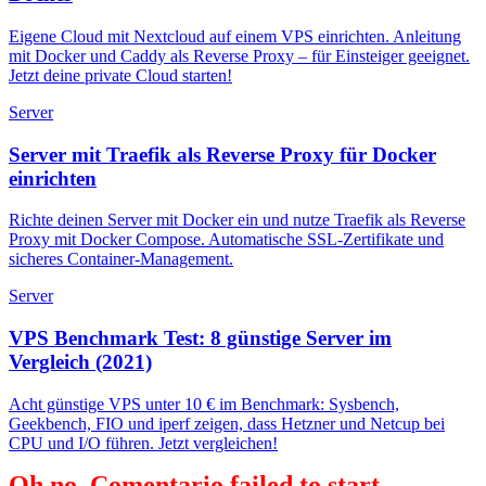
Eigene Cloud mit Nextcloud auf einem VPS einrichten. Anleitung
mit Docker und Caddy als Reverse Proxy – für Einsteiger geeignet.
Jetzt deine private Cloud starten!
Server
Server mit Traefik als Reverse Proxy für Docker
einrichten
Richte deinen Server mit Docker ein und nutze Traefik als Reverse
Proxy mit Docker Compose. Automatische SSL-Zertifikate und
sicheres Container-Management.
Server
VPS Benchmark Test: 8 günstige Server im
Vergleich (2021)
Acht günstige VPS unter 10 € im Benchmark: Sysbench,
Geekbench, FIO und iperf zeigen, dass Hetzner und Netcup bei
CPU und I/O führen. Jetzt vergleichen!
Oh no, Comentario failed to start.