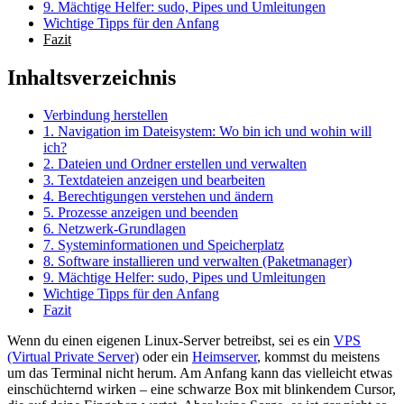
9. Mächtige Helfer: sudo, Pipes und Umleitungen
Wichtige Tipps für den Anfang
Fazit
Inhaltsverzeichnis
Verbindung herstellen
1. Navigation im Dateisystem: Wo bin ich und wohin will
ich?
2. Dateien und Ordner erstellen und verwalten
3. Textdateien anzeigen und bearbeiten
4. Berechtigungen verstehen und ändern
5. Prozesse anzeigen und beenden
6. Netzwerk-Grundlagen
7. Systeminformationen und Speicherplatz
8. Software installieren und verwalten (Paketmanager)
9. Mächtige Helfer: sudo, Pipes und Umleitungen
Wichtige Tipps für den Anfang
Fazit
Wenn du einen eigenen Linux-Server betreibst, sei es ein
VPS
(Virtual Private Server)
oder ein
Heimserver
, kommst du meistens
um das Terminal nicht herum. Am Anfang kann das vielleicht etwas
einschüchternd wirken – eine schwarze Box mit blinkendem Cursor,