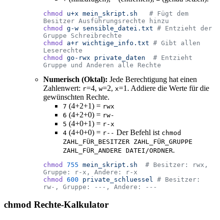
chmod
 u+x
 mein_skript.sh
   # Fügt dem 
Besitzer Ausführungsrechte hinzu
chmod
 g-w
 sensible_datei.txt
 # Entzieht der 
Gruppe Schreibrechte
chmod
 a+r
 wichtige_info.txt
 # Gibt allen 
Leserechte
chmod
 go-rwx
 private_daten
  # Entzieht 
Gruppe und Anderen alle Rechte
Numerisch (Oktal):
Jede Berechtigung hat einen
Zahlenwert:
=4,
=2,
=1. Addiere die Werte für die
r
w
x
gewünschten Rechte.
(4+2+1) =
7
rwx
(4+2+0) =
6
rw-
(4+0+1) =
5
r-x
(4+0+0) =
Der Befehl ist
4
r--
chmod
ZAHL_FÜR_BESITZER ZAHL_FÜR_GRUPPE
.
ZAHL_FÜR_ANDERE DATEI/ORDNER
chmod
 755
 mein_skript.sh
  # Besitzer: rwx, 
Gruppe: r-x, Andere: r-x
chmod
 600
 private_schluessel
 # Besitzer: 
rw-, Gruppe: ---, Andere: ---
chmod Rechte-Kalkulator