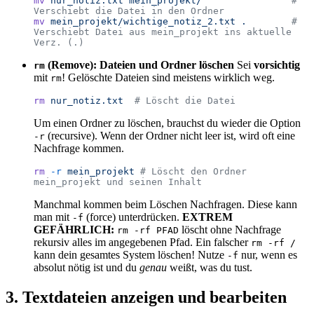
mv
 nur_notiz.txt
 mein_projekt/
                # 
Verschiebt die Datei in den Ordner
mv
 mein_projekt/wichtige_notiz_2.txt
 .
        # 
Verschiebt Datei aus mein_projekt ins aktuelle 
Verz. (.)
(Remove): Dateien und Ordner löschen
Sei
vorsichtig
rm
mit
! Gelöschte Dateien sind meistens wirklich weg.
rm
rm
 nur_notiz.txt
  # Löscht die Datei
Um einen Ordner zu löschen, brauchst du wieder die Option
(recursive). Wenn der Ordner nicht leer ist, wird oft eine
-r
Nachfrage kommen.
rm
 -r
 mein_projekt
 # Löscht den Ordner 
mein_projekt und seinen Inhalt
Manchmal kommen beim Löschen Nachfragen. Diese kann
man mit
(force) unterdrücken.
EXTREM
-f
GEFÄHRLICH:
löscht ohne Nachfrage
rm -rf PFAD
rekursiv alles im angegebenen Pfad. Ein falscher
rm -rf /
kann dein gesamtes System löschen! Nutze
nur, wenn es
-f
absolut nötig ist und du
genau
weißt, was du tust.
3. Textdateien anzeigen und bearbeiten