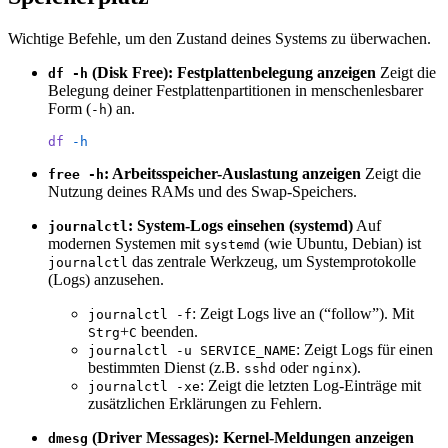
Wichtige Befehle, um den Zustand deines Systems zu überwachen.
(Disk Free): Festplattenbelegung anzeigen
Zeigt die
df -h
Belegung deiner Festplattenpartitionen in menschenlesbarer
Form (
) an.
-h
df
 -h
: Arbeitsspeicher-Auslastung anzeigen
Zeigt die
free -h
Nutzung deines RAMs und des Swap-Speichers.
: System-Logs einsehen (systemd)
Auf
journalctl
modernen Systemen mit
(wie Ubuntu, Debian) ist
systemd
das zentrale Werkzeug, um Systemprotokolle
journalctl
(Logs) anzusehen.
: Zeigt Logs live an (“follow”). Mit
journalctl -f
+
beenden.
Strg
C
: Zeigt Logs für einen
journalctl -u SERVICE_NAME
bestimmten Dienst (z.B.
oder
).
sshd
nginx
: Zeigt die letzten Log-Einträge mit
journalctl -xe
zusätzlichen Erklärungen zu Fehlern.
(Driver Messages): Kernel-Meldungen anzeigen
dmesg