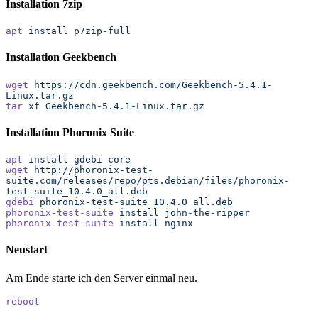
Installation 7zip
apt
 install
 p7zip-full
Installation Geekbench
wget
 https://cdn.geekbench.com/Geekbench-5.4.1-
Linux.tar.gz
tar
 xf
 Geekbench-5.4.1-Linux.tar.gz
Installation Phoronix Suite
apt
 install
 gdebi-core
wget
 http://phoronix-test-
suite.com/releases/repo/pts.debian/files/phoronix-
test-suite_10.4.0_all.deb
gdebi
 phoronix-test-suite_10.4.0_all.deb
phoronix-test-suite
 install
 john-the-ripper
phoronix-test-suite
 install
 nginx
Neustart
Am Ende starte ich den Server einmal neu.
reboot