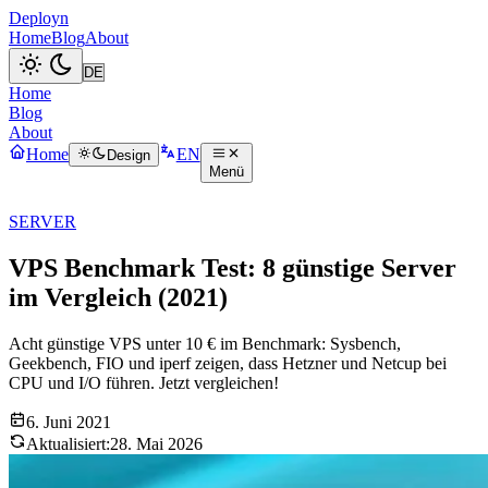
Deployn
Home
Blog
About
Home
Blog
About
Home
EN
Design
Menü
SERVER
VPS Benchmark Test: 8 günstige Server
im Vergleich (2021)
Acht günstige VPS unter 10 € im Benchmark: Sysbench,
Geekbench, FIO und iperf zeigen, dass Hetzner und Netcup bei
CPU und I/O führen. Jetzt vergleichen!
6. Juni 2021
Aktualisiert:
28. Mai 2026