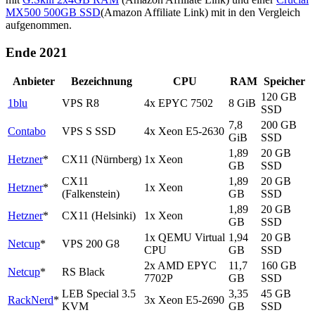
MX500 500GB SSD
(Amazon Affiliate Link) mit in den Vergleich
aufgenommen.
Ende 2021
Anbieter
Bezeichnung
CPU
RAM
Speicher
120 GB
1blu
VPS R8
4x EPYC 7502
8 GiB
SSD
7,8
200 GB
Contabo
VPS S SSD
4x Xeon E5-2630
GiB
SSD
1,89
20 GB
Hetzner
*
CX11 (Nürnberg)
1x Xeon
GB
SSD
CX11
1,89
20 GB
Hetzner
*
1x Xeon
(Falkenstein)
GB
SSD
1,89
20 GB
Hetzner
*
CX11 (Helsinki)
1x Xeon
GB
SSD
1x QEMU Virtual
1,94
20 GB
Netcup
*
VPS 200 G8
CPU
GB
SSD
2x AMD EPYC
11,7
160 GB
Netcup
*
RS Black
7702P
GB
SSD
LEB Special 3.5
3,35
45 GB
RackNerd
*
3x Xeon E5-2690
KVM
GB
SSD