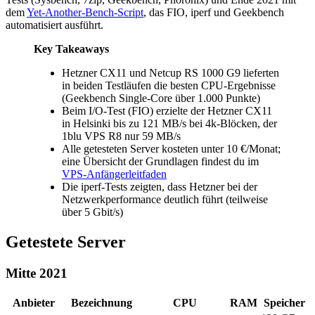
dem
Yet-Another-Bench-Script
, das FIO, iperf und Geekbench
automatisiert ausführt.
Key Takeaways
Hetzner CX11 und Netcup RS 1000 G9 lieferten
in beiden Testläufen die besten CPU-Ergebnisse
(Geekbench Single-Core über 1.000 Punkte)
Beim I/O-Test (FIO) erzielte der Hetzner CX11
in Helsinki bis zu 121 MB/s bei 4k-Blöcken, der
1blu VPS R8 nur 59 MB/s
Alle getesteten Server kosteten unter 10 €/Monat;
eine Übersicht der Grundlagen findest du im
VPS-Anfängerleitfaden
Die iperf-Tests zeigten, dass Hetzner bei der
Netzwerkperformance deutlich führt (teilweise
über 5 Gbit/s)
Getestete Server
Mitte 2021
Anbieter
Bezeichnung
CPU
RAM
Speicher