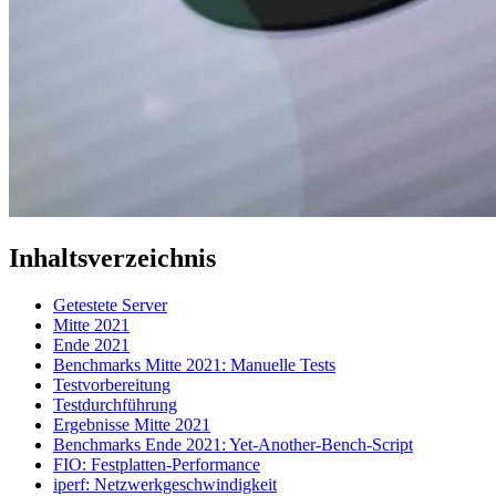
Inhaltsverzeichnis
Getestete Server
Mitte 2021
Ende 2021
Benchmarks Mitte 2021: Manuelle Tests
Testvorbereitung
Testdurchführung
Ergebnisse Mitte 2021
Benchmarks Ende 2021: Yet-Another-Bench-Script
FIO: Festplatten-Performance
iperf: Netzwerkgeschwindigkeit