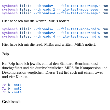
sysbench
 fileio
 --threads=1
 --file-test-mode=seqwr
 run
sysbench
 fileio
 --threads=2
 --file-test-mode=seqwr
 run
sysbench
 fileio
 --threads=4
 --file-test-mode=seqwr
 run
Hier habe ich mir die written, MiB/s notiert.
sysbench
 fileio
 --threads=1
 --file-test-mode=rndrw
 run
sysbench
 fileio
 --threads=2
 --file-test-mode=rndrw
 run
sysbench
 fileio
 --threads=4
 --file-test-mode=rndrw
 run
Hier habe ich mir die read, MiB/s und written, MiB/s notiert.
7zip
Bei 7zip habe ich jeweils einmal den Standard-Benchmarktest
durchgeführt und die durchschnittlichen MIPS für Kompression und
Dekompression verglichen. Dieser Test lief auch mit einem, zwei
und vier Kernen.
7z
 b
 -mmt1
7z
 b
 -mmt2
7z
 b
 -mmt4
Geekbench