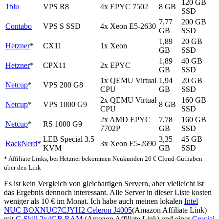
120 GB
1blu
VPS R8
4x EPYC 7502
8 GB
SSD
7,77
200 GB
Contabo
VPS S SSD
4x Xeon E5-2630
GB
SSD
1,89
20 GB
Hetzner
*
CX11
1x Xeon
GB
SSD
1,89
40 GB
Hetzner
*
CPX11
2x EPYC
GB
SSD
1x QEMU Virtual
1,94
20 GB
Netcup
*
VPS 200 G8
CPU
GB
SSD
2x QEMU Virtual
160 GB
Netcup
*
VPS 1000 G9
8 GB
CPU
SSD
2x AMD EPYC
7,78
160 GB
Netcup
*
RS 1000 G9
7702P
GB
SSD
LEB Special 3.5
3,35
45 GB
RackNerd
*
3x Xeon E5-2690
KVM
GB
SSD
* Affiliate Links, bei Hetzner bekommen Neukunden 20 € Cloud-Guthaben
über den Link
Es ist kein Vergleich von gleichartigen Servern, aber vielleicht ist
das Ergebnis dennoch interessant. Alle Server in dieser Liste kosten
weniger als 10 € im Monat. Ich habe auch meinen lokalen
Intel
NUC BOXNUC7CJYH2 Celeron J4005
(Amazon Affiliate Link)
mit
G.Skill 2x4GB RAM
(Amazon Affiliate Link) und einer
Crucial