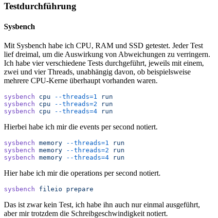
Testdurchführung
Sysbench
Mit Sysbench habe ich CPU, RAM und SSD getestet. Jeder Test
lief dreimal, um die Auswirkung von Abweichungen zu verringern.
Ich habe vier verschiedene Tests durchgeführt, jeweils mit einem,
zwei und vier Threads, unabhängig davon, ob beispielsweise
mehrere CPU-Kerne überhaupt vorhanden waren.
sysbench
 cpu
 --threads=1
 run
sysbench
 cpu
 --threads=2
 run
sysbench
 cpu
 --threads=4
 run
Hierbei habe ich mir die events per second notiert.
sysbench
 memory
 --threads=1
 run
sysbench
 memory
 --threads=2
 run
sysbench
 memory
 --threads=4
 run
Hier habe ich mir die operations per second notiert.
sysbench
 fileio
 prepare
Das ist zwar kein Test, ich habe ihn auch nur einmal ausgeführt,
aber mir trotzdem die Schreibgeschwindigkeit notiert.