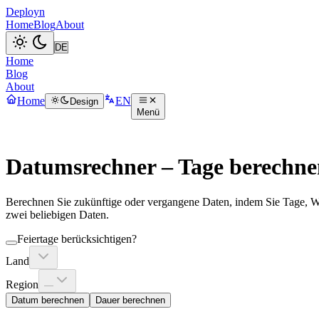
Deployn
Home
Blog
About
Home
Blog
About
Home
EN
Design
Menü
Datumsrechner – Tage berechne
Berechnen Sie zukünftige oder vergangene Daten, indem Sie Tage, Wo
zwei beliebigen Daten.
Feiertage berücksichtigen
?
Land
Region
—
Datum berechnen
Dauer berechnen