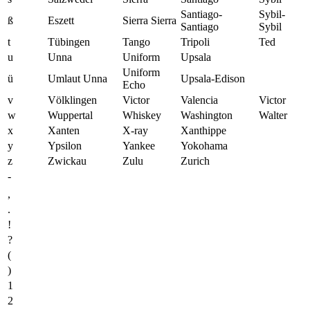
Santiago-
Sybil-
ß
Eszett
Sierra Sierra
Santiago
Sybil
t
Tübingen
Tango
Tripoli
Ted
u
Unna
Uniform
Upsala
Uniform
ü
Umlaut Unna
Upsala-Edison
Echo
v
Völklingen
Victor
Valencia
Victor
w
Wuppertal
Whiskey
Washington
Walter
x
Xanten
X-ray
Xanthippe
y
Ypsilon
Yankee
Yokohama
z
Zwickau
Zulu
Zurich
-
,
.
!
?
(
)
1
2