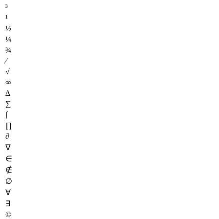
³
¹
½
¼
¾
⁄
√
∞
∆
∑
∫
∏
∂
∇
∈
∉
∅
∀
∃
©