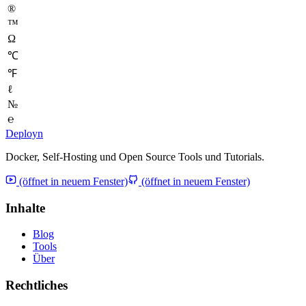
®
™
Ω
℃
℉
ℓ
№
℮
Deployn
Docker, Self-Hosting und Open Source Tools und Tutorials.
(öffnet in neuem Fenster)
(öffnet in neuem Fenster)
Inhalte
Blog
Tools
Über
Rechtliches