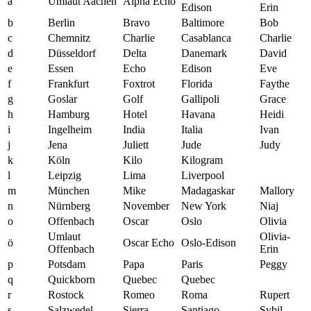
ä
Umlaut Aachen
Alpha Echo
Edison
Erin
b
Berlin
Bravo
Baltimore
Bob
c
Chemnitz
Charlie
Casablanca
Charlie
d
Düsseldorf
Delta
Danemark
David
e
Essen
Echo
Edison
Eve
f
Frankfurt
Foxtrot
Florida
Faythe
g
Goslar
Golf
Gallipoli
Grace
h
Hamburg
Hotel
Havana
Heidi
i
Ingelheim
India
Italia
Ivan
j
Jena
Juliett
Jude
Judy
k
Köln
Kilo
Kilogram
l
Leipzig
Lima
Liverpool
m
München
Mike
Madagaskar
Mallory
n
Nürnberg
November
New York
Niaj
o
Offenbach
Oscar
Oslo
Olivia
Umlaut
Olivia-
ö
Oscar Echo
Oslo-Edison
Offenbach
Erin
p
Potsdam
Papa
Paris
Peggy
q
Quickborn
Quebec
Quebec
r
Rostock
Romeo
Roma
Rupert
s
Salzwedel
Sierra
Santiago
Sybil