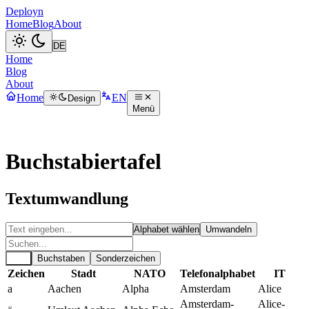
Deployn
Home
Blog
About
Home
Blog
About
Home
EN
Design
Menü
Buchstabiertafel
Textumwandlung
Umwandeln
Alle
Buchstaben
Sonderzeichen
Zeichen
Stadt
NATO
Telefonalphabet
IT
a
Aachen
Alpha
Amsterdam
Alice
Amsterdam-
Alice-