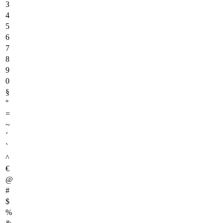
3
4
5
6
7
8
9
0
§
°
=
~
´
`
^
€
@
#
$
%