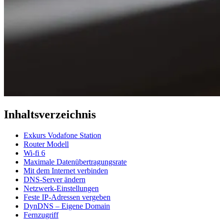
Inhaltsverzeichnis
Exkurs Vodafone Station
Router Modell
Wi-fi 6
Maximale Datenübertragungsrate
Mit dem Internet verbinden
DNS-Server ändern
Netzwerk-Einstellungen
Feste IP-Adressen vergeben
DynDNS – Eigene Domain
Fernzugriff