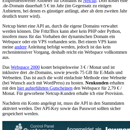
Empfehlenswerter Anbieter für Domains ist
Netcup
. Dort kostet eine
.de-Domain dauerhaft 5 € im Jahr (im Gegensatz zu einigen
Anbietern, bei denen es günstiger anfängt, aber ab dem zweiten Jahr
deutlich teurer wird).
Netcup bietet eine API an, durch die eigene Domains verwaltet
werden können. Die Fritz!Box kann aber kein PHP oder Python,
insofern muss für das Vorhaben der dynamischen Domain ein
Webspace oder ein VPS vorhanden sein. Bei einem VPS kann
meine
andere
Anleitung befolgt werden, jedoch ist das kein
rechenintensiver Vorgang, deshalb reicht ein Webspace vollkommen
aus.
Das
Webspace 2000
kostet beispielsweise 3 € / Monat und ist
inklusive drei .de-Domains, sowie jeweils 75 GB für E-Mails und
Webseiten. Das ist auch die wohl einfachste Methode eine Webseite
(bei Wunsch auch mit WordPress) zu hosten.
Neukunden
erhalten
mit den
hier aufgeführten Gutscheinen
den Webspace für 2,79 € /
Monat. Für geworbene Netcup-Kunden erhalte ich eine Provision.
Nachdem ein Konto angelegt ist, muss die API in den Stammdaten
aktiviert werden. Der API-Key sowie das Passwort sollten sicher
gespeichert werden.