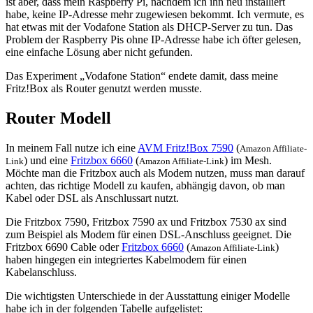
ist aber, dass mein Raspberry Pi, nachdem ich ihn neu installiert
habe, keine IP-Adresse mehr zugewiesen bekommt. Ich vermute, es
hat etwas mit der Vodafone Station als DHCP-Server zu tun. Das
Problem der Raspberry Pis ohne IP-Adresse habe ich öfter gelesen,
eine einfache Lösung aber nicht gefunden.
Das Experiment „Vodafone Station“ endete damit, dass meine
Fritz!Box als Router genutzt werden musste.
Router Modell
In meinem Fall nutze ich eine
AVM Fritz!Box 7590
(
Amazon Affiliate-
) und eine
Fritzbox 6660
(
) im Mesh.
Link
Amazon Affiliate-Link
Möchte man die Fritzbox auch als Modem nutzen, muss man darauf
achten, das richtige Modell zu kaufen, abhängig davon, ob man
Kabel oder DSL als Anschlussart nutzt.
Die Fritzbox 7590, Fritzbox 7590 ax und Fritzbox 7530 ax sind
zum Beispiel als Modem für einen DSL-Anschluss geeignet. Die
Fritzbox 6690 Cable oder
Fritzbox 6660
(
)
Amazon Affiliate-Link
haben hingegen ein integriertes Kabelmodem für einen
Kabelanschluss.
Die wichtigsten Unterschiede in der Ausstattung einiger Modelle
habe ich in der folgenden Tabelle aufgelistet: