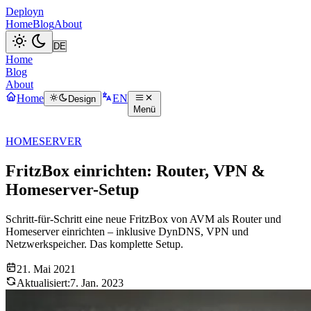
Deployn
Home
Blog
About
Home
Blog
About
Home
EN
Design
Menü
HOMESERVER
FritzBox einrichten: Router, VPN &
Homeserver-Setup
Schritt-für-Schritt eine neue FritzBox von AVM als Router und
Homeserver einrichten – inklusive DynDNS, VPN und
Netzwerkspeicher. Das komplette Setup.
21. Mai 2021
Aktualisiert:
7. Jan. 2023