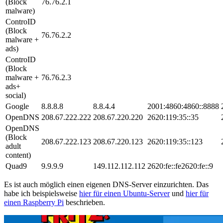
(Block
76.76.2.1
malware)
ControID
(Block
76.76.2.2
malware +
ads)
ControID
(Block
malware +
76.76.2.3
ads+
social)
Google
8.8.8.8
8.8.4.4
2001:4860:4860::8888
OpenDNS
208.67.222.222
208.67.220.220
2620:119:35::35
OpenDNS
(Block
208.67.222.123
208.67.220.123
2620:119:35::123
adult
content)
Quad9
9.9.9.9
149.112.112.112
2620:fe::fe2620:fe::9
Es ist auch möglich einen eigenen DNS-Server einzurichten. Das
habe ich beispielsweise
hier für einen Ubuntu-Server
und
hier für
einen Raspberry Pi
beschrieben.