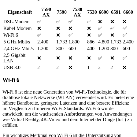
7590
7530
Eigenschaft
7590
7530
6690
6591
6660
AX
AX
DSL-Modem
✅
✅
✅
✅
❌
❌
❌
Kabel-Modem
❌
❌
❌
❌
✅
✅
✅
Wi-Fi 6
✅
❌
✅
❌
✅
❌
✅
5 GHz Mbit/s
2.400
1.733
1.800
866
4.800
1.733
2.400
2,4 GHz Mbit/s
1.200
800
600
400
1.200
800
600
2,5-Gigabit-
❌
❌
❌
❌
✅
❌
✅
LAN
USB 3.0
2
2
❌
1
2
2
❌
Wi-fi 6
Wi-Fi 6 ist eine neue Generation von Wi-Fi-Technologie, die für
drahtlose lokale Netzwerke (WLAN) verwendet wird. Es bietet eine
höhere Bandbreite, geringere Latenzen und eine bessere Effizienz
im Vergleich zu früheren Wi-Fi-Standards. Wi-Fi 6 wurde
entwickelt, um die wachsenden Anforderungen von Anwendungen
wie Virtual Reality, 4K-Video und dem Internet der Dinge (IoT) zu
erfüllen.
Ein wichtiges Merkmal von Wi-Fi 6 ist die Unterstützung von