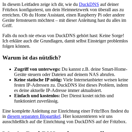
In diesem Leitfaden zeige ich dir, wie du
DuckDNS
auf deiner
Fritzbox konfigurierst, um dein Heimnetzwerk von überall aus zu
erreichen. Ob du Home Assistant, einen Raspberry Pi oder andere
Geräte fernsteuern möchtest – mit dieser Anleitung hast du alles im
Griff.
Falls du noch nie etwas von DuckDNS gehört hast: Keine Sorge!
Ich erkläre auch die Grundlagen, damit selbst Einsteiger problemlos
folgen können.
Warum ist das nützlich?
Zugriff von unterwegs:
Du kannst z.B. deine Smart-Home-
Geräte steuern oder Dateien auf deinem NAS abrufen.
Keine statische IP nötig:
Viele Internetanbieter weisen keine
festen IP-Adressen zu. DuckDNS löst dieses Problem, indem
es deine aktuelle IP-Adresse immer aktualisiert.
Einfach und kostenlos:
Der Dienst kostet nichts und
funktioniert zuverlässig.
Eine komplette Anleitung zur Einrichtung einer Fritz!Box findest du
in
diesem separaten Blogartikel
. Hier konzentrieren wir uns
ausschließlich auf die Einrichtung von DuckDNS auf der Fritzbox.