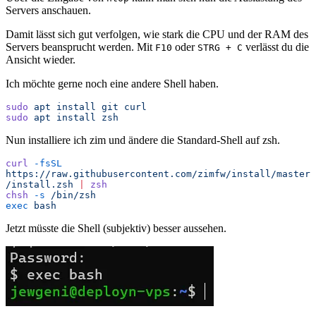
Servers anschauen.
Damit lässt sich gut verfolgen, wie stark die CPU und der RAM des
Servers beansprucht werden. Mit
oder
verlässt du die
F10
STRG + C
Ansicht wieder.
Ich möchte gerne noch eine andere Shell haben.
sudo
 apt
 install
 git
 curl
sudo
 apt
 install
 zsh
Nun installiere ich zim und ändere die Standard-Shell auf zsh.
curl
 -fsSL
https://raw.githubusercontent.com/zimfw/install/master
/install.zsh
 |
 zsh
chsh
 -s
 /bin/zsh
exec
 bash
Jetzt müsste die Shell (subjektiv) besser aussehen.