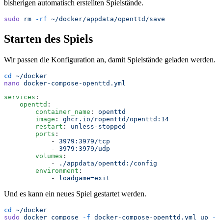
bisherigen automatisch erstellten Spielstände.
sudo
 rm
 -rf
 ~/docker/appdata/openttd/save
Starten des Spiels
Wir passen die Konfiguration an, damit Spielstände geladen werden.
cd
 ~/docker
nano
 docker-compose-openttd.yml
services
:
    openttd
:
        container_name
:
 openttd
        image
:
 ghcr.io/ropenttd/openttd:14
        restart
:
 unless-stopped
        ports
:
            -
 3979:3979/tcp
            -
 3979:3979/udp
        volumes
:
            -
 ./appdata/openttd:/config
        environment
:
            -
 loadgame=exit
Und es kann ein neues Spiel gestartet werden.
cd
 ~/docker
sudo
 docker
 compose
 -f
 docker-compose-openttd.yml
 up
 -