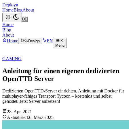
Deployn
Home
Blog
About
Home
Blog
About
Home
EN
Design
Menü
GAMING
Anleitung für einen eigenen dedizierten
OpenTTD Server
Dedizierten OpenTTD-Server einrichten. Anleitung mit Docker für
multiplayer-fähiges Transport Tycoon – kostenlos und selbst
gehostet. Jetzt Server aufsetzen!
28. Apr. 2021
Aktualisiert:
6. März 2025