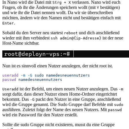
In Nano wird die Datei mit
verlassen. Nano wird euch
Strg + X
Fragen, ob ihr die Änderungen speichern wollt (mit
bestätigen)
Y
und wie ihr die Datei nennen wollt. Da wir sie überschreiben
möchten, ändern wir den Namen nicht und bestätigen einfach mit
.
Enter
Sobald du den Server neu startest
und dich anschließend
reboot
wieder mit ihm verbindest
ist der neue
ssh admin@{ip-Adresse}
Host-Name sichtbar.
Nun ist es sinnvoll einen Nutzer anzulegen, der nicht root ist.
useradd
 -m
 -G
 sudo
 namedesneuennutzers
passwd
 namedesneuennutzers
ist der Befehl, um einen neuen Nutzer anzulegen. Das
Useradd
-m
sorgt dafür, dass dieser Nutzer einen Home-Ordner eingerichtet
bekommt. Das
packt den Nutzer in eine Gruppe, anschließend
-G
wird die Gruppe genannt. Die Sudo Gruppe darf Befehle mit
sudo
ausführen. Zuletzt folgt der Name des neuen Nutzers. Mit
passwd
wird ein Password für den Nutzer erstellt.
Sollte die sudo Gruppe nicht existieren, musst du eine Gruppe