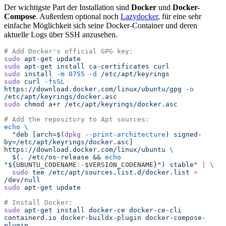
Der wichtigste Part der Installation sind
Docker
und
Docker-
Compose
. Außerdem optional noch
Lazydocker
, für eine sehr
einfache Möglichkeit sich seine Docker-Container und deren
aktuelle Logs über SSH anzusehen.
# Add Docker's official GPG key:
sudo
 apt-get
 update
sudo
 apt-get
 install
 ca-certificates
 curl
sudo
 install
 -m
 0755
 -d
 /etc/apt/keyrings
sudo
 curl
 -fsSL
https://download.docker.com/linux/ubuntu/gpg
 -o
/etc/apt/keyrings/docker.asc
sudo
 chmod
 a+r
 /etc/apt/keyrings/docker.asc
# Add the repository to Apt sources:
echo
 \
  "
deb [arch=$(
dpkg
 --print-architecture
) signed-
by=/etc/apt/keyrings/docker.asc] 
https://download.docker.com/linux/ubuntu 
\
  $(
.
 /etc/os-release && 
echo
"
${
UBUNTU_CODENAME
:-
$VERSION_CODENAME
}
"
) stable
"
 |
 \
  sudo
 tee
 /etc/apt/sources.list.d/docker.list
 >
/dev/null
sudo
 apt-get
 update
# Install Docker:
sudo
 apt-get
 install
 docker-ce
 docker-ce-cli
containerd.io
 docker-buildx-plugin
 docker-compose-
plugin