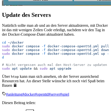
Update des Servers
Natürlich sollte man ab und an den Server aktualisieren, mit Docker
ist das mit wenigen Zeilen Code erledigt, nachdem wir den Tag in
der Docker-Compose-Datei aktualisiert haben.
cd
 ~/docker
sudo
 docker
 compose
 -f
 docker-compose-openttd.yml
 pull
sudo
 docker
 compose
 -f
 docker-compose-openttd.yml
 down
sudo
 docker
 compose
 -f
 docker-compose-openttd.yml
 up
 -
d
# Nicht vergessen auch mal den Host-Server zu updaten
sudo
 apt
 update
 && 
sudo
 apt
 upgrade
Über
kann man sich ansehen, ob der Server ausreichend
htop
Resourcen hat. An dieser Stelle wünsche ich noch viel Spaß beim
Bauen 🚈
#anleitung
#docker
#openttd
#server
#spiel
Diesen Beitrag teilen: