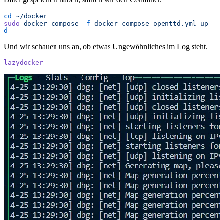
cd
 ~/docker
sudo
 docker
 compose
 -f
 docker-compose-openttd.yml
 up
 -
d
Und wir schauen uns an, ob etwas Ungewöhnliches im Log steht.
lazydocker