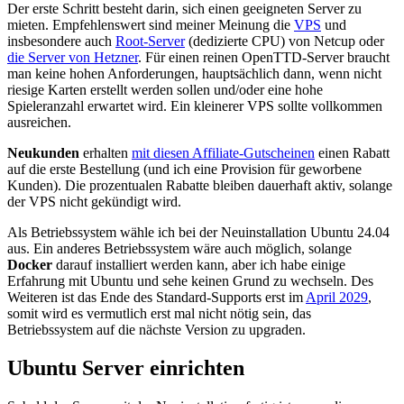
Der erste Schritt besteht darin, sich einen geeigneten Server zu
mieten. Empfehlenswert sind meiner Meinung die
VPS
und
insbesondere auch
Root-Server
(dedizierte CPU) von Netcup oder
die Server von Hetzner
. Für einen reinen OpenTTD-Server braucht
man keine hohen Anforderungen, hauptsächlich dann, wenn nicht
riesige Karten erstellt werden sollen und/oder eine hohe
Spieleranzahl erwartet wird. Ein kleinerer VPS sollte vollkommen
ausreichen.
Neukunden
erhalten
mit diesen Affiliate-Gutscheinen
einen Rabatt
auf die erste Bestellung (und ich eine Provision für geworbene
Kunden). Die prozentualen Rabatte bleiben dauerhaft aktiv, solange
der VPS nicht gekündigt wird.
Als Betriebssystem wähle ich bei der Neuinstallation Ubuntu 24.04
aus. Ein anderes Betriebssystem wäre auch möglich, solange
Docker
darauf installiert werden kann, aber ich habe einige
Erfahrung mit Ubuntu und sehe keinen Grund zu wechseln. Des
Weiteren ist das Ende des Standard-Supports erst im
April 2029
,
somit wird es vermutlich erst mal nicht nötig sein, das
Betriebssystem auf die nächste Version zu upgraden.
Ubuntu Server einrichten