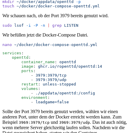
mkdir
 ~/docker/appdata/openttd
 -p
touch
 ~/docker/docker-compose-openttd.yml
Wir schauen nach, ob der Port 3979 bereits genutzt wird.
sudo
 lsof
 -i
 -P
 -n
 |
 grep
 LISTEN
Wir befüllen jetzt die Docker-Compose Datei.
nano
 ~/docker/docker-compose-openttd.yml
services
:
    openttd
:
        container_name
:
 openttd
        image
:
 ghcr.io/ropenttd/openttd:14
        ports
:
            -
 3979:3979/tcp
            -
 3979:3979/udp
        restart
:
 unless-stopped
        volumes
:
            -
 ./appdata/openttd:/config
        environment
:
            -
 loadgame=false
Sollte der Port 3979 bereits genutzt werden, wählen wir einen
anderen Port, unter dem der Docker erreicht werden kann. Zum
Beispiel
und
. Das ist auch nötig,
3969:3979/tcp
3969:3979/udp
wenn mehrere Server gleichzeitig laufen sollen. Nachdem wir die
Datei gespeichert haben, starten wir den Container.