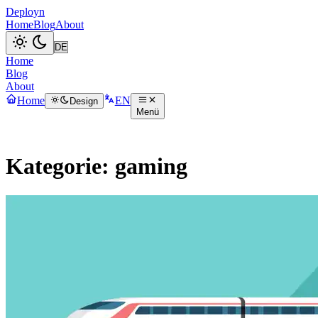
Deployn
Home
Blog
About
Home
Blog
About
Home
EN
Design
Menü
Kategorie: gaming