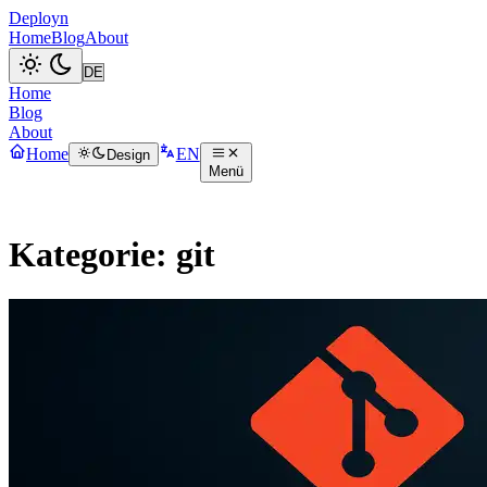
Deployn
Home
Blog
About
Home
Blog
About
Home
EN
Design
Menü
Kategorie: git