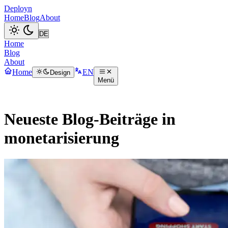
Deployn
Home
Blog
About
Home
Blog
About
Home
EN
Design
Menü
Neueste Blog-Beiträge in
monetarisierung