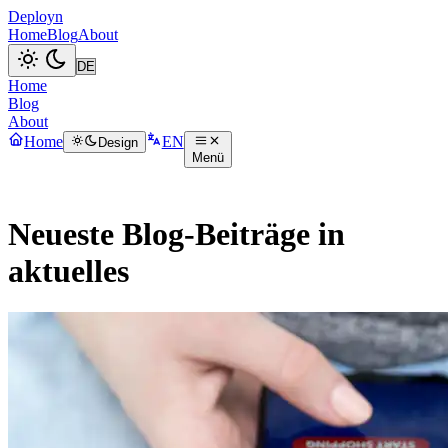
Deployn
Home
Blog
About
Home
Blog
About
Home
EN
Design
Menü
Neueste Blog-Beiträge in
aktuelles