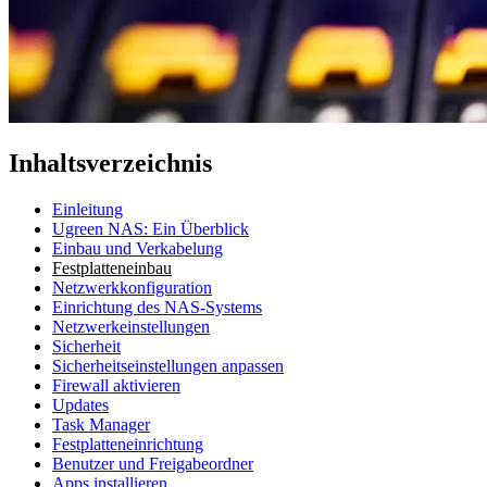
Inhaltsverzeichnis
Einleitung
Ugreen NAS: Ein Überblick
Einbau und Verkabelung
Festplatteneinbau
Netzwerkkonfiguration
Einrichtung des NAS-Systems
Netzwerkeinstellungen
Sicherheit
Sicherheitseinstellungen anpassen
Firewall aktivieren
Updates
Task Manager
Festplatteneinrichtung
Benutzer und Freigabeordner
Apps installieren