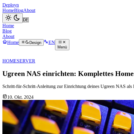
Deployn
Home
Blog
About
Home
Blog
About
Home
EN
Design
Menü
HOMESERVER
Ugreen NAS einrichten: Komplettes Home
Schritt-für-Schritt-Anleitung zur Einrichtung deines Ugreen NAS als
10. Okt. 2024