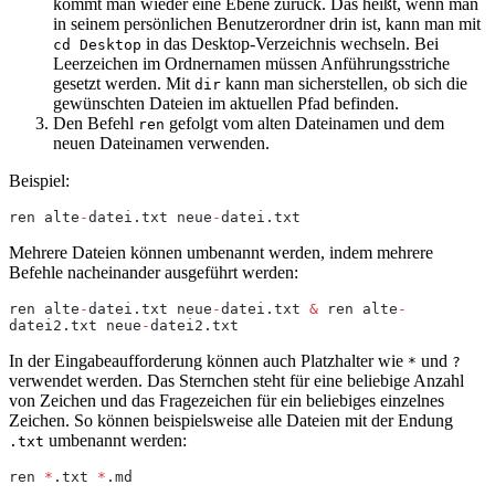
kommt man wieder eine Ebene zurück. Das heißt, wenn man
in seinem persönlichen Benutzerordner drin ist, kann man mit
in das Desktop-Verzeichnis wechseln. Bei
cd Desktop
Leerzeichen im Ordnernamen müssen Anführungsstriche
gesetzt werden. Mit
kann man sicherstellen, ob sich die
dir
gewünschten Dateien im aktuellen Pfad befinden.
Den Befehl
gefolgt vom alten Dateinamen und dem
ren
neuen Dateinamen verwenden.
Beispiel:
ren alte
-
datei.txt neue
-
datei.txt
Mehrere Dateien können umbenannt werden, indem mehrere
Befehle nacheinander ausgeführt werden:
ren alte
-
datei.txt neue
-
datei.txt 
&
 ren alte
-
datei2.txt neue
-
datei2.txt
In der Eingabeaufforderung können auch Platzhalter wie
und
*
?
verwendet werden. Das Sternchen steht für eine beliebige Anzahl
von Zeichen und das Fragezeichen für ein beliebiges einzelnes
Zeichen. So können beispielsweise alle Dateien mit der Endung
umbenannt werden:
.txt
ren 
*
.txt 
*
.md