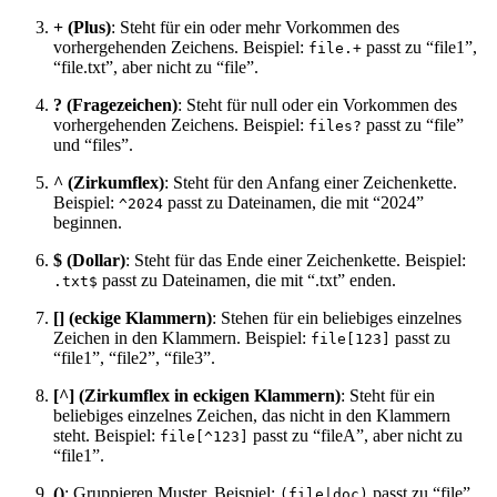
+ (Plus)
: Steht für ein oder mehr Vorkommen des
vorhergehenden Zeichens. Beispiel:
passt zu “file1”,
file.+
“file.txt”, aber nicht zu “file”.
? (Fragezeichen)
: Steht für null oder ein Vorkommen des
vorhergehenden Zeichens. Beispiel:
passt zu “file”
files?
und “files”.
^ (Zirkumflex)
: Steht für den Anfang einer Zeichenkette.
Beispiel:
passt zu Dateinamen, die mit “2024”
^2024
beginnen.
$ (Dollar)
: Steht für das Ende einer Zeichenkette. Beispiel:
passt zu Dateinamen, die mit “.txt” enden.
.txt$
[] (eckige Klammern)
: Stehen für ein beliebiges einzelnes
Zeichen in den Klammern. Beispiel:
passt zu
file[123]
“file1”, “file2”, “file3”.
[^] (Zirkumflex in eckigen Klammern)
: Steht für ein
beliebiges einzelnes Zeichen, das nicht in den Klammern
steht. Beispiel:
passt zu “fileA”, aber nicht zu
file[^123]
“file1”.
()
: Gruppieren Muster. Beispiel:
passt zu “file”
(file|doc)