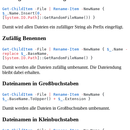
Get-ChildItem
 -
File 
|
 Rename-Item
 -
NewName { 
$_
.Name.Insert(
0
,
[
System.IO.Path
]::GetRandomFileName()) }
Damit wird allen Dateien ein zufälliger String als Prefix eingefügt.
Zufällig Benennen
Get-ChildItem
 -
File 
|
 Rename-Item
 -
NewName { 
$_
.Name 
-
replace
 $_
.BaseName
,
[
System.IO.Path
]::GetRandomFileName() }
Damit werden alle Dateien zufällig umbenannt. Die Dateiendung
bleibt dabei erhalten.
Dateinamen in Großbuchstaben
Get-ChildItem
 -
File 
|
 Rename-Item
 -
NewName { 
$_
.BaseName.ToUpper() 
+
 $_
.Extension }
Damit werden alle Dateien in Großbuchstaben umbenannt.
Dateinamen in Kleinbuchstaben