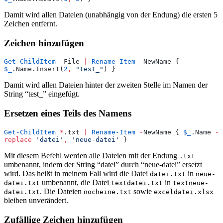
Damit wird allen Dateien (unabhängig von der Endung) die ersten 5
Zeichen entfernt.
Zeichen hinzufügen
Get-ChildItem
 -
File 
|
 Rename-Item
 -
NewName { 
$_
.Name.Insert(
2
,
 "
test_
"
) }
Damit wird allen Dateien hinter der zweiten Stelle im Namen der
String “test_” eingefügt.
Ersetzen eines Teils des Namens
Get-ChildItem
 *
.txt 
|
 Rename-Item
 -
NewName { 
$_
.Name 
-
replace
 '
datei
'
,
 '
neue-datei
'
 }
Mit diesem Befehl werden alle Dateien mit der Endung
.txt
umbenannt, indem der String “datei” durch “neue-datei” ersetzt
wird. Das heißt in meinem Fall wird die Datei
in
datei.txt
neue-
umbenannt, die Datei
in
datei.txt
textdatei.txt
textneue-
. Die Dateien
sowie
datei.txt
nocheine.txt
exceldatei.xlsx
bleiben unverändert.
Zufällige Zeichen hinzufügen