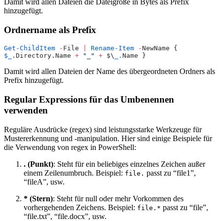
Damit wird allen Dateien die Dateigröße in Bytes als Prefix
hinzugefügt.
Ordnername als Prefix
Get-ChildItem
 -
File 
|
 Rename-Item
 -
NewName { 
$_
.Directory.Name 
+
 "
_
"
 +
 $\
_.
Name }
Damit wird allen Dateien der Name des übergeordneten Ordners als
Prefix hinzugefügt.
Regular Expressions für das Umbenennen
verwenden
Reguläre Ausdrücke (regex) sind leistungsstarke Werkzeuge für
Mustererkennung und -manipulation. Hier sind einige Beispiele für
die Verwendung von regex in PowerShell:
. (Punkt)
: Steht für ein beliebiges einzelnes Zeichen außer
einem Zeilenumbruch. Beispiel:
passt zu “file1”,
file.
“fileA”, usw.
* (Stern)
: Steht für null oder mehr Vorkommen des
vorhergehenden Zeichens. Beispiel:
passt zu “file”,
file.*
“file.txt”, “file.docx”, usw.