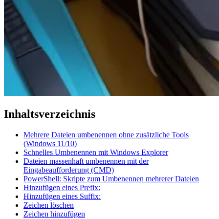
Inhaltsverzeichnis
Mehrere Dateien umbenennen ohne zusätzliche Tools
(Windows 11/10)
Schnelles Umbenennen mit Windows Explorer
Dateien massenhaft umbenennen mit der
Eingabeaufforderung (CMD)
PowerShell: Skripte zum Umbenennen mehrerer Dateien
Hinzufügen eines Prefix:
Hinzufügen eines Suffix:
Zeichen löschen
Zeichen hinzufügen