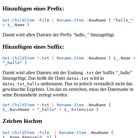
Hinzufügen eines Prefix:
Get-ChildItem
 -
File 
|
 Rename-Item
 -
NewName { 
"
hallo_
"
+
 $_
.Name }
Damit wird allen Dateien der Prefix “hallo_” hinzugefügt.
Hinzufügen eines Suffix:
Get-ChildItem
 *
.txt 
|
 Rename-Item
 -
NewName { 
$_
.Name 
+
"
_hallo
"
 }
Damit wird allen Dateien mit der Endung
der Suffix “_hallo”
.txt
hinzugefügt. Das heißt die Datei
wird in
datei.txt
umbenannt. Das ist jedoch vermutlich nicht das
datei.txt_hallo
gewünschte Ergebnis. Um das zu erreichen, muss der Dateiname in
seine Bestandteile zerlegt werden.
Get-ChildItem
 *
.txt 
|
 Rename-Item
 -
NewName { 
$_
.BaseName 
+
 "
_hallo
"
 +
 $_
.Extension }
Zeichen löschen
Get-ChildItem
 -
File  
|
 Rename-Item
 -
NewName { 
$_
.Name.Remove(
0
,
 5
) }