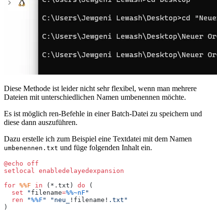
Diese Methode ist leider nicht sehr flexibel, wenn man mehrere
Dateien mit unterschiedlichen Namen umbenennen möchte.
Es ist möglich ren-Befehle in einer Batch-Datei zu speichern und
diese dann auszuführen.
Dazu erstelle ich zum Beispiel eine Textdatei mit dem Namen
und füge folgenden Inhalt ein.
umbenennen.txt
@echo
 off
setlocal
 enabledelayedexpansion
for
 %%F
 in
 (*.txt) 
do
 (
  set
 "
filename
=
%%~nF
"
  ren
 "
%%F
"
 "
neu_
!filename!
.txt
"
)