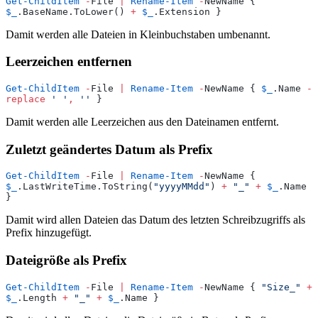
Get-ChildItem
 -
File 
|
 Rename-Item
 -
NewName { 
$_
.BaseName.ToLower() 
+
 $_
.Extension }
Damit werden alle Dateien in Kleinbuchstaben umbenannt.
Leerzeichen entfernen
Get-ChildItem
 -
File 
|
 Rename-Item
 -
NewName { 
$_
.Name 
-
replace
 '
 '
,
 ''
 }
Damit werden alle Leerzeichen aus den Dateinamen entfernt.
Zuletzt geändertes Datum als Prefix
Get-ChildItem
 -
File 
|
 Rename-Item
 -
NewName { 
$_
.LastWriteTime.ToString(
"
yyyyMMdd
"
) 
+
 "
_
"
 +
 $_
.Name 
}
Damit wird allen Dateien das Datum des letzten Schreibzugriffs als
Prefix hinzugefügt.
Dateigröße als Prefix
Get-ChildItem
 -
File 
|
 Rename-Item
 -
NewName { 
"
Size_
"
 +
$_
.Length 
+
 "
_
"
 +
 $_
.Name }