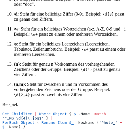
oder “doc”.
\d
: Steht für eine beliebige Ziffer (0-9). Beispiel:
passt
\d{3}
zu genau drei Ziffern.
\w
: Steht für ein beliebiges Wortzeichen (a-z, A-Z, 0-9 und _).
Beispiel:
passt zu einem oder mehreren Wortzeichen.
\w+
\s
: Steht für ein beliebiges Leerzeichen (Leerzeichen,
Tabulator, Zeilenumbruch). Beispiel:
passt zu einem oder
\s+
mehreren Leerzeichen.
{n}
: Steht für genau n Vorkommen des vorhergehenden
Zeichens oder der Gruppe. Beispiel:
passt zu genau
\d{4}
vier Ziffern.
{n,m}
: Steht für zwischen n und m Vorkommen des
vorhergehenden Zeichens oder der Gruppe. Beispiel:
passt zu zwei bis vier Ziffern.
\d{2,4}
Beispiel:
Get-ChildItem
 |
 Where-Object
 { 
$_
.Name 
-match
'
^IMG_\d{4}\.jpg$
'
 } 
|
ForEach-Object
 { 
Rename-Item
 $_
 -
NewName (
'
Photo_
'
 +
$_
.Name) }