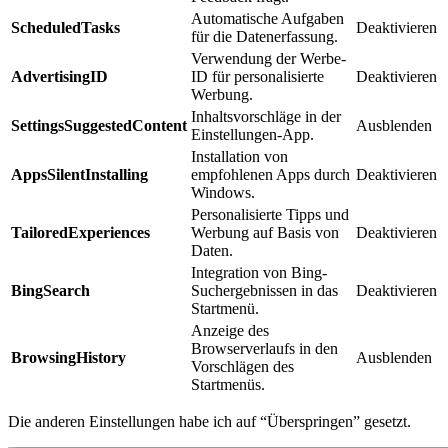
Automatische Aufgaben
ScheduledTasks
Deaktivieren
für die Datenerfassung.
Verwendung der Werbe-
AdvertisingID
ID für personalisierte
Deaktivieren
Werbung.
Inhaltsvorschläge in der
SettingsSuggestedContent
Ausblenden
Einstellungen-App.
Installation von
AppsSilentInstalling
empfohlenen Apps durch
Deaktivieren
Windows.
Personalisierte Tipps und
TailoredExperiences
Werbung auf Basis von
Deaktivieren
Daten.
Integration von Bing-
BingSearch
Suchergebnissen in das
Deaktivieren
Startmenü.
Anzeige des
Browserverlaufs in den
BrowsingHistory
Ausblenden
Vorschlägen des
Startmenüs.
Die anderen Einstellungen habe ich auf “Überspringen” gesetzt.