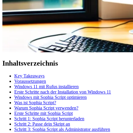
Inhaltsverzeichnis
Key Takeaways
Voraussetzungen
Windows 11 mit Rufus installieren
Erste Schritte nach der Installation von Windows 11
Windows mit Sophia Script optimieren
Was ist Sophia Script?
Warum Sophia Script verwenden?
Erste Schritte mit Sophia Script
Schritt 1: Sophia Script herunterladen
Schritt 2: Passe dein Skript an
Schritt 3: Sophia Script als Administrator ausführen