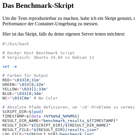
Das Benchmark-Skript
Um die Tests reproduzierbar zu machen, habe ich ein Skript genutzt, 
Performance der Container-Umgebung zu messen.
Hier ist das Skript, falls du deine eigenen Server testen möchtest:
#!/bin/bash
# Docker Host Benchmark Script
# Vergleich: Ubuntu 24.04 vs Debian 13
set
 -e
# Farben für Output
RED
=
'
\033[0;31m
'
GREEN
=
'
\033[0;32m
'
YELLOW
=
'
\033[1;33m
'
BLUE
=
'
\033[0;34m
'
NC
=
'
\033[0m
'
 # No Color
# Absolute Pfade definieren, um 'cd'-Probleme zu vermei
SCRIPT_DIR
=
$(
pwd
)
TIMESTAMP
=
$(
date
 +%Y%m%d_%H%M%S
)
RESULT_DIR_NAME
=
"
benchmark_results_${
TIMESTAMP
}
"
RESULT_DIR
=
"
${
SCRIPT_DIR
}/${
RESULT_DIR_NAME
}
"
RESULT_FILE
=
"
${
RESULT_DIR
}/results.json
"
LOG_FILE
=
"
${
RESULT_DIR
}/benchmark.log
"