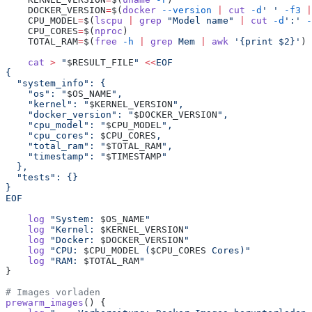
    DOCKER_VERSION
=
$(
docker
 --version
 |
 cut
 -d
'
 '
 -f3
 |
    CPU_MODEL
=
$(
lscpu
 |
 grep
 "
Model name
"
 |
 cut
 -d
'
:
'
 -
    CPU_CORES
=
$(
nproc
)
    TOTAL_RAM
=
$(
free
 -h
 |
 grep
 Mem
 |
 awk
 '
{print $2}
'
)
    cat
 >
 "
$RESULT_FILE
"
 <<
EOF
{
  "system_info": {
    "os": "
$OS_NAME
",
    "kernel": "
$KERNEL_VERSION
",
    "docker_version": "
$DOCKER_VERSION
",
    "cpu_model": "
$CPU_MODEL
",
    "cpu_cores": 
$CPU_CORES
,
    "total_ram": "
$TOTAL_RAM
",
    "timestamp": "
$TIMESTAMP
"
  },
  "tests": {}
}
EOF
    log
 "
System: 
$OS_NAME
"
    log
 "
Kernel: 
$KERNEL_VERSION
"
    log
 "
Docker: 
$DOCKER_VERSION
"
    log
 "
CPU: 
$CPU_MODEL
 (
$CPU_CORES
 Cores)
"
    log
 "
RAM: 
$TOTAL_RAM
"
}
# Images vorladen
prewarm_images
() {