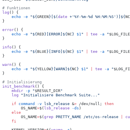
# Funktionen
log
() {
    echo
 -e
 "
${
GREEN
}[$(
date
 +
'
%Y-%m-%d %H:%M:%S
'
)]${
NC
}
error
() {
    echo
 -e
 "
${
RED
}[ERROR]${
NC
} 
$1
"
 |
 tee
 -a
 "
$LOG_FILE
}
info
() {
    echo
 -e
 "
${
BLUE
}[INFO]${
NC
} 
$1
"
 |
 tee
 -a
 "
$LOG_FILE
}
warn
() {
    echo
 -e
 "
${
YELLOW
}[WARN]${
NC
} 
$1
"
 |
 tee
 -a
 "
$LOG_FI
}
# Initialisierung
init_benchmark
() {
    mkdir
 -p
 "
$RESULT_DIR
"
    log
 "
Initialisiere Benchmark Suite...
"
    if
 command
 -v
 lsb_release
 &
>
 /dev/null; 
then
        OS_NAME
=
$(
lsb_release
 -ds
)
    else
        OS_NAME
=
$(
grep
 PRETTY_NAME
 /etc/os-release
 |
 cu
    fi
    KERNEL_VERSION
=
$(
uname
 -r
)