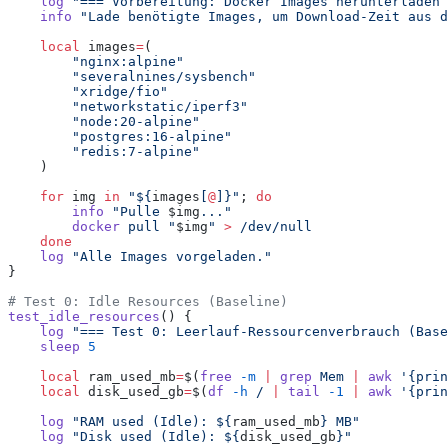
    log
 "
=== Vorbereitung: Docker Images herunterladen 
    info
 "
Lade benötigte Images, um Download-Zeit aus d
    local
 images
=
(
        "
nginx:alpine
"
        "
severalnines/sysbench
"
        "
xridge/fio
"
        "
networkstatic/iperf3
"
        "
node:20-alpine
"
        "
postgres:16-alpine
"
        "
redis:7-alpine
"
    )
    for
 img
 in
 "
${
images
[
@
]}
"
; 
do
        info
 "
Pulle 
$img
...
"
        docker
 pull
 "
$img
"
 >
 /dev/null
    done
    log
 "
Alle Images vorgeladen.
"
}
# Test 0: Idle Resources (Baseline)
test_idle_resources
() {
    log
 "
=== Test 0: Leerlauf-Ressourcenverbrauch (Base
    sleep
 5
    local
 ram_used_mb
=
$(
free
 -m
 |
 grep
 Mem
 |
 awk
 '
{prin
    local
 disk_used_gb
=
$(
df
 -h
 /
 |
 tail
 -1
 |
 awk
 '
{prin
    log
 "
RAM used (Idle): ${
ram_used_mb
} MB
"
    log
 "
Disk used (Idle): ${
disk_used_gb
}
"