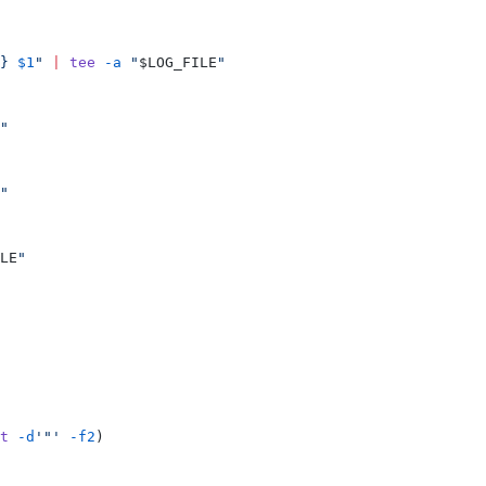
} 
$1
"
 |
 tee
 -a
 "
$LOG_FILE
"
"
"
LE
"
t
 -d
'
"
'
 -f2
)