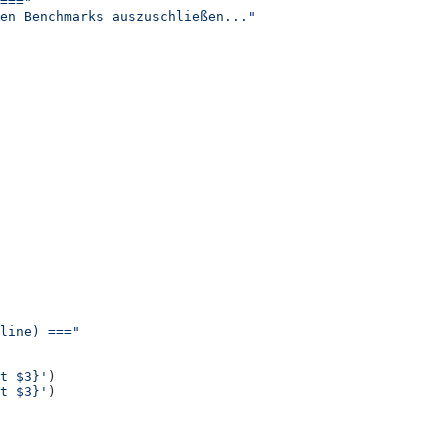
===
"
en Benchmarks auszuschließen...
"
line) ===
"
t $3}
'
)
t $3}
'
)