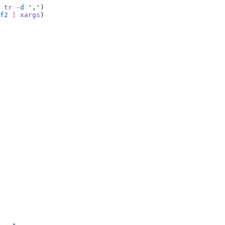
 tr
 -d
 '
,
'
)
f2
 |
 xargs
)