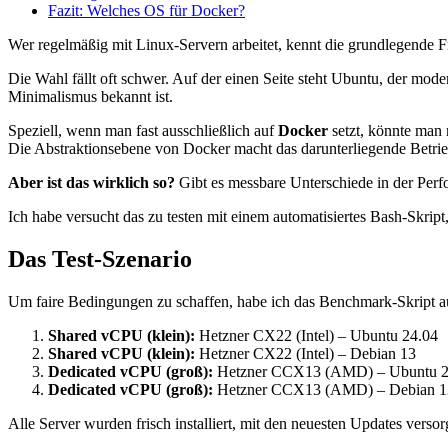
Fazit: Welches OS für Docker?
Wer regelmäßig mit Linux-Servern arbeitet, kennt die grundlegende Fr
Die Wahl fällt oft schwer. Auf der einen Seite steht Ubuntu, der mode
Minimalismus bekannt ist.
Speziell, wenn man fast ausschließlich auf
Docker
setzt, könnte man 
Die Abstraktionsebene von Docker macht das darunterliegende Betrieb
Aber ist das wirklich so?
Gibt es messbare Unterschiede in der Per
Ich habe versucht das zu testen mit einem automatisiertes Bash-Skrip
Das Test-Szenario
Um faire Bedingungen zu schaffen, habe ich das Benchmark-Skript auf
Shared vCPU (klein):
Hetzner CX22 (Intel) – Ubuntu 24.04
Shared vCPU (klein):
Hetzner CX22 (Intel) – Debian 13
Dedicated vCPU (groß):
Hetzner CCX13 (AMD) – Ubuntu 2
Dedicated vCPU (groß):
Hetzner CCX13 (AMD) – Debian 1
Alle Server wurden frisch installiert, mit den neuesten Updates verso