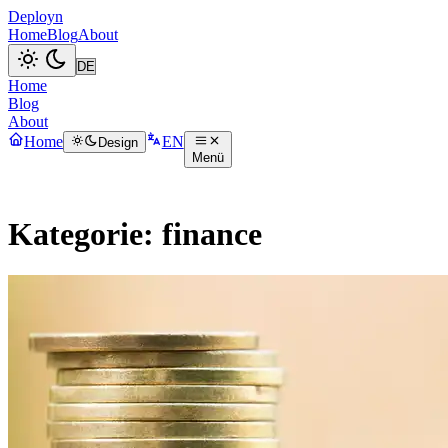
Deployn
Home
Blog
About
Home
Blog
About
Home
EN
Design
Menü
Kategorie: finance