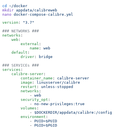
cd
 ~/docker
mkdir
 appdata/calibreweb
nano
 docker-compose-calibre.yml
version
:
 "
3.7
"
### NETWORKS ###
networks
:
    web
:
        external
:
            name
:
 web
    default
:
        driver
:
 bridge
### SERVICEs ###
services
:
    calibre-server
:
        container_name
:
 calibre-server
        image
:
 linuxserver/calibre
        restart
:
 unless-stopped
        networks
:
            -
 web
        security_opt
:
            -
 no-new-privileges:true
        volumes
:
            -
 $DOCKERDIR/appdata/calibre:/config
        environment
:
            -
 PUID=$PUID
            -
 PGID=$PGID