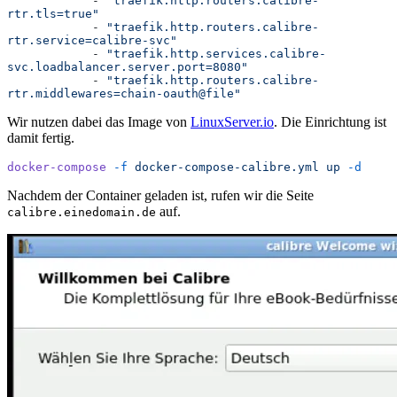
            -
 "
traefik.http.routers.calibre-
rtr.tls=true
"
            -
 "
traefik.http.routers.calibre-
rtr.service=calibre-svc
"
            -
 "
traefik.http.services.calibre-
svc.loadbalancer.server.port=8080
"
            -
 "
traefik.http.routers.calibre-
rtr.middlewares=chain-oauth@file
"
Wir nutzen dabei das Image von
LinuxServer.io
. Die Einrichtung ist
damit fertig.
docker-compose
 -f
 docker-compose-calibre.yml
 up
 -d
Nachdem der Container geladen ist, rufen wir die Seite
auf.
calibre.einedomain.de