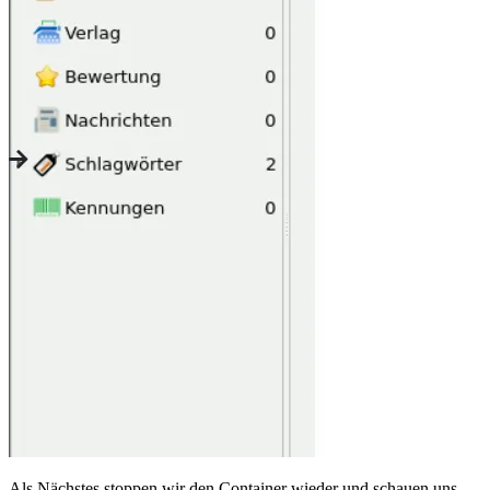
Als Nächstes stoppen wir den Container wieder und schauen uns