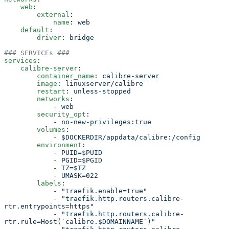
    web
:
        external
:
            name
:
 web
    default
:
        driver
:
 bridge
### SERVICEs ###
services
:
    calibre-server
:
        container_name
:
 calibre-server
        image
:
 linuxserver/calibre
        restart
:
 unless-stopped
        networks
:
            -
 web
        security_opt
:
            -
 no-new-privileges:true
        volumes
:
            -
 $DOCKERDIR/appdata/calibre:/config
        environment
:
            -
 PUID=$PUID
            -
 PGID=$PGID
            -
 TZ=$TZ
            -
 UMASK=022
        labels
:
            -
 "
traefik.enable=true
"
            -
 "
traefik.http.routers.calibre-
rtr.entrypoints=https
"
            -
 "
traefik.http.routers.calibre-
rtr.rule=Host(`calibre.$DOMAINNAME`)
"