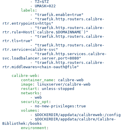
            -
 TZ=$TZ
            -
 UMASK=022
        labels
:
            -
 "
traefik.enable=true
"
            -
 "
traefik.http.routers.calibre-
rtr.entrypoints=https
"
            -
 "
traefik.http.routers.calibre-
rtr.rule=Host(`calibre.$DOMAINNAME`)
"
            -
 "
traefik.http.routers.calibre-
rtr.tls=true
"
            -
 "
traefik.http.routers.calibre-
rtr.service=calibre-svc
"
            -
 "
traefik.http.services.calibre-
svc.loadbalancer.server.port=8080
"
            -
 "
traefik.http.routers.calibre-
rtr.middlewares=chain-oauth@file
"
    calibre-web
:
        container_name
:
 calibre-web
        image
:
 linuxserver/calibre-web
        restart
:
 unless-stopped
        networks
:
            -
 web
        security_opt
:
            -
 no-new-privileges:true
        volumes
:
            -
 $DOCKERDIR/appdata/calibreweb:/config
            -
 $DOCKERDIR/appdata/calibre/Calibre-
Bibliothek:/books
        environment
: