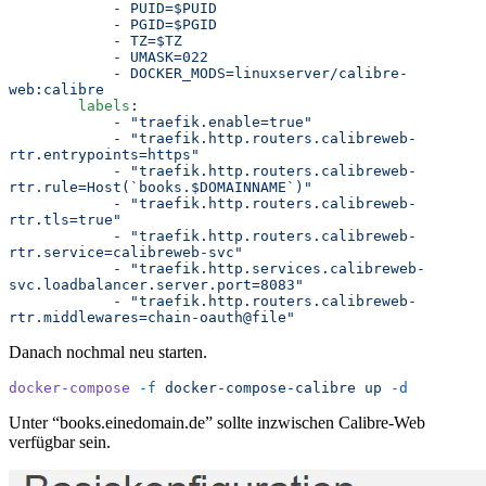
            -
 PUID=$PUID
            -
 PGID=$PGID
            -
 TZ=$TZ
            -
 UMASK=022
            -
 DOCKER_MODS=linuxserver/calibre-
web:calibre
        labels
:
            -
 "
traefik.enable=true
"
            -
 "
traefik.http.routers.calibreweb-
rtr.entrypoints=https
"
            -
 "
traefik.http.routers.calibreweb-
rtr.rule=Host(`books.$DOMAINNAME`)
"
            -
 "
traefik.http.routers.calibreweb-
rtr.tls=true
"
            -
 "
traefik.http.routers.calibreweb-
rtr.service=calibreweb-svc
"
            -
 "
traefik.http.services.calibreweb-
svc.loadbalancer.server.port=8083
"
            -
 "
traefik.http.routers.calibreweb-
rtr.middlewares=chain-oauth@file
"
Danach nochmal neu starten.
docker-compose
 -f
 docker-compose-calibre
 up
 -d
Unter “books.einedomain.de” sollte inzwischen Calibre-Web
verfügbar sein.