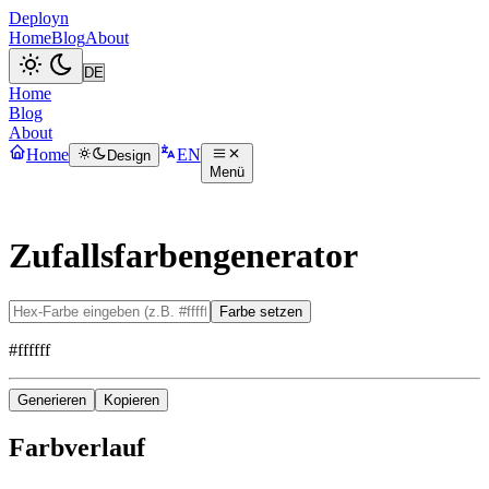
Deployn
Home
Blog
About
Home
Blog
About
Home
EN
Design
Menü
Zufallsfarbengenerator
Farbe setzen
#ffffff
Generieren
Kopieren
Farbverlauf