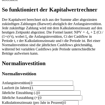
So funktioniert der Kapitalwertrechner
Der Kapitalwert berechnet sich aus der Summe aller abgezinsten
zukünftigen Zahlungen (Barwert) abzüglich der Anfangsinvestition.
Jede zukünftige Zahlung wird mit dem Kalkulationszinssatz auf den
heutigen Zeitpunkt abgezinst. Die Formel lautet: NPV = -I₀ + Σ (Ct /
(1+r)^t), wobei I₀ die Anfangsinvestition, Ct der Cashflow in
Periode t, r der Kalkulationszinssatz und t die Periode ist. Bei einer
Normalinvestition sind die jährlichen Cashflows gleichmäßig,
während bei variablen Cashflows jede Periode unterschiedliche
Beträge aufweisen kann.
Normalinvestition
Normalinvestition
Anfangsinvestition
Laufzeit (in Jahren)
Jährliche Einzahlung (-)
Jährliche Auszahlung (+)
Kalkulationszinssatz (pro Jahr in Prozent)