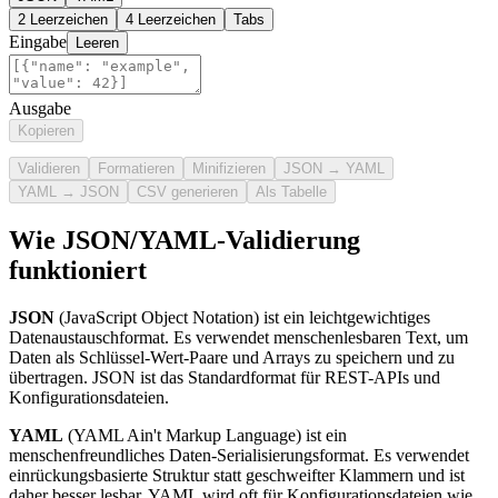
2 Leerzeichen
4 Leerzeichen
Tabs
Eingabe
Leeren
Ausgabe
Kopieren
Validieren
Formatieren
Minifizieren
JSON → YAML
YAML → JSON
CSV generieren
Als Tabelle
Wie JSON/YAML-Validierung
funktioniert
JSON
(JavaScript Object Notation) ist ein leichtgewichtiges
Datenaustauschformat. Es verwendet menschenlesbaren Text, um
Daten als Schlüssel-Wert-Paare und Arrays zu speichern und zu
übertragen. JSON ist das Standardformat für REST-APIs und
Konfigurationsdateien.
YAML
(YAML Ain't Markup Language) ist ein
menschenfreundliches Daten-Serialisierungsformat. Es verwendet
einrückungsbasierte Struktur statt geschweifter Klammern und ist
daher besser lesbar. YAML wird oft für Konfigurationsdateien wie