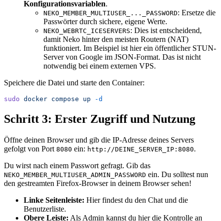
Konfigurationsvariablen
.
: Ersetze die
NEKO_MEMBER_MULTIUSER_..._PASSWORD
Passwörter durch sichere, eigene Werte.
: Dies ist entscheidend,
NEKO_WEBRTC_ICESERVERS
damit Neko hinter den meisten Routern (NAT)
funktioniert. Im Beispiel ist hier ein öffentlicher STUN-
Server von Google im JSON-Format. Das ist nicht
notwendig bei einem externen VPS.
Speichere die Datei und starte den Container:
sudo
 docker
 compose
 up
 -d
Schritt 3: Erster Zugriff und Nutzung
Öffne deinen Browser und gib die IP-Adresse deines Servers
gefolgt von Port
ein:
.
8080
http://DEINE_SERVER_IP:8080
Du wirst nach einem Passwort gefragt. Gib das
ein. Du solltest nun
NEKO_MEMBER_MULTIUSER_ADMIN_PASSWORD
den gestreamten Firefox-Browser in deinem Browser sehen!
Linke Seitenleiste:
Hier findest du den Chat und die
Benutzerliste.
Obere Leiste:
Als Admin kannst du hier die Kontrolle an