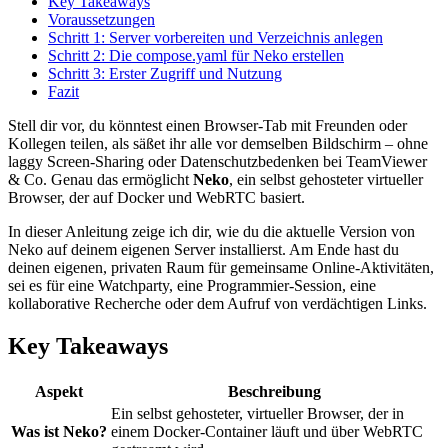
Key Takeaways
Voraussetzungen
Schritt 1: Server vorbereiten und Verzeichnis anlegen
Schritt 2: Die compose.yaml für Neko erstellen
Schritt 3: Erster Zugriff und Nutzung
Fazit
Stell dir vor, du könntest einen Browser-Tab mit Freunden oder
Kollegen teilen, als säßet ihr alle vor demselben Bildschirm – ohne
laggy Screen-Sharing oder Datenschutzbedenken bei TeamViewer
& Co. Genau das ermöglicht
Neko
, ein selbst gehosteter virtueller
Browser, der auf Docker und WebRTC basiert.
In dieser Anleitung zeige ich dir, wie du die aktuelle Version von
Neko auf deinem eigenen Server installierst. Am Ende hast du
deinen eigenen, privaten Raum für gemeinsame Online-Aktivitäten,
sei es für eine Watchparty, eine Programmier-Session, eine
kollaborative Recherche oder dem Aufruf von verdächtigen Links.
Key Takeaways
Aspekt
Beschreibung
Ein selbst gehosteter, virtueller Browser, der in
Was ist Neko?
einem Docker-Container läuft und über WebRTC