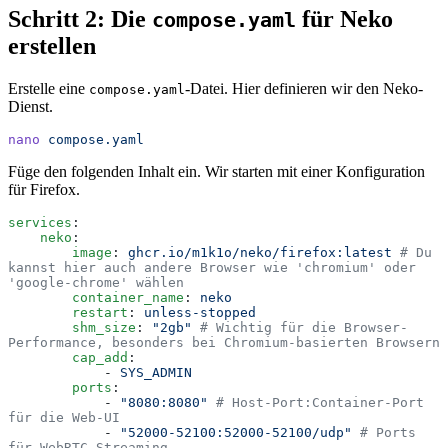
Schritt 2: Die
für Neko
compose.yaml
erstellen
Erstelle eine
-Datei. Hier definieren wir den Neko-
compose.yaml
Dienst.
nano
 compose.yaml
Füge den folgenden Inhalt ein. Wir starten mit einer Konfiguration
für Firefox.
services
:
    neko
:
        image
:
 ghcr.io/m1k1o/neko/firefox:latest
 # Du 
kannst hier auch andere Browser wie 'chromium' oder 
'google-chrome' wählen
        container_name
:
 neko
        restart
:
 unless-stopped
        shm_size
:
 "
2gb
"
 # Wichtig für die Browser-
Performance, besonders bei Chromium-basierten Browsern
        cap_add
:
            -
 SYS_ADMIN
        ports
:
            -
 "
8080:8080
"
 # Host-Port:Container-Port 
für die Web-UI
            -
 "
52000-52100:52000-52100/udp
"
 # Ports 
für WebRTC-Streaming