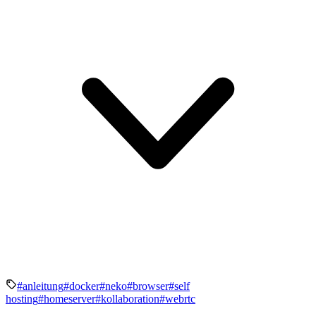
#anleitung
#docker
#neko
#browser
#self
hosting
#homeserver
#kollaboration
#webrtc