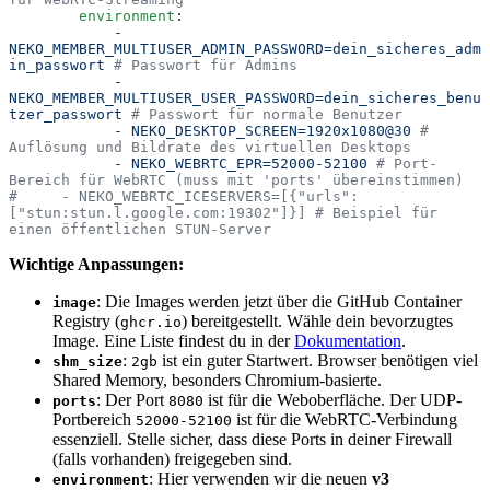
        environment
:
            -
NEKO_MEMBER_MULTIUSER_ADMIN_PASSWORD=dein_sicheres_adm
in_passwort
 # Passwort für Admins
            -
NEKO_MEMBER_MULTIUSER_USER_PASSWORD=dein_sicheres_benu
tzer_passwort
 # Passwort für normale Benutzer
            -
 NEKO_DESKTOP_SCREEN=1920x1080@30
 # 
Auflösung und Bildrate des virtuellen Desktops
            -
 NEKO_WEBRTC_EPR=52000-52100
 # Port-
Bereich für WebRTC (muss mit 'ports' übereinstimmen)
#     - NEKO_WEBRTC_ICESERVERS=[{"urls":
["stun:stun.l.google.com:19302"]}] # Beispiel für 
einen öffentlichen STUN-Server
Wichtige Anpassungen:
: Die Images werden jetzt über die GitHub Container
image
Registry (
) bereitgestellt. Wähle dein bevorzugtes
ghcr.io
Image. Eine Liste findest du in der
Dokumentation
.
:
ist ein guter Startwert. Browser benötigen viel
shm_size
2gb
Shared Memory, besonders Chromium-basierte.
: Der Port
ist für die Weboberfläche. Der UDP-
ports
8080
Portbereich
ist für die WebRTC-Verbindung
52000-52100
essenziell. Stelle sicher, dass diese Ports in deiner Firewall
(falls vorhanden) freigegeben sind.
: Hier verwenden wir die neuen
v3
environment