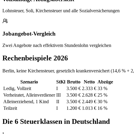
Lohnsteuer, Soli, Kirchensteuer und alle Sozialversicherungen
Jobangebot-Vergleich
Zwei Angebote nach effektivem Stundenlohn vergleichen
Rechenbeispiele 2026
Berlin, keine Kirchensteuer, gesetzlich krankenversichert (14,6 % + 2
Szenario
StKl
Brutto
Netto
Abzüge
Ledig, Vollzeit
I
3.500 €
2.333 €
33 %
Verheiratet, Alleinverdiener
III
3.500 €
2.628 €
25 %
Alleinerziehend, 1 Kind
II
3.500 €
2.449 €
30 %
Teilzeit
I
1.200 €
1.013 €
16 %
Die 6 Steuerklassen in Deutschland