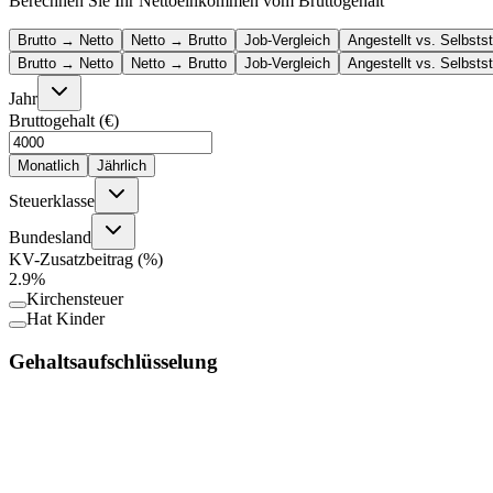
Berechnen Sie Ihr Nettoeinkommen vom Bruttogehalt
Brutto → Netto
Netto → Brutto
Job-Vergleich
Angestellt vs. Selbsts
Brutto → Netto
Netto → Brutto
Job-Vergleich
Angestellt vs. Selbsts
Jahr
Bruttogehalt (€)
Monatlich
Jährlich
Steuerklasse
Bundesland
KV-Zusatzbeitrag (%)
2.9
%
Kirchensteuer
Hat Kinder
Gehaltsaufschlüsselung