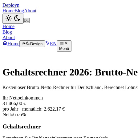
Deployn
Home
Blog
About
Home
Blog
About
Home
EN
Design
Menü
Gehaltsrechner 2026: Brutto-N
Kostenloser Brutto-Netto-Rechner für Deutschland. Berechnet Lohnste
Ihr Nettoeinkommen
31.466,00 €
pro Jahr
·
monatlich
:
2.622,17 €
Netto
65.6
%
Gehaltsrechner