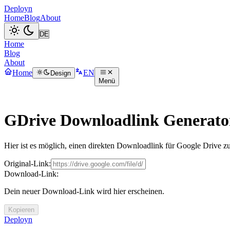
Deployn
Home
Blog
About
Home
Blog
About
Home
EN
Design
Menü
GDrive Downloadlink Generato
Hier ist es möglich, einen direkten Downloadlink für Google Drive zu
Original-Link:
Download-Link:
Dein neuer Download-Link wird hier erscheinen.
Kopieren
Deployn